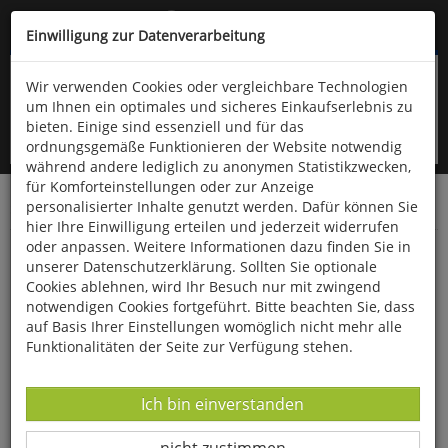
Kompletten Head der Seite überspringen
(06766) 903-200
oder (06766) 9323-960
Einwilligung zur Datenverarbeitung
Wir verwenden Cookies oder vergleichbare Technologien
um Ihnen ein optimales und sicheres Einkaufserlebnis zu
bieten. Einige sind essenziell und für das
ordnungsgemäße Funktionieren der Website notwendig
während andere lediglich zu anonymen Statistikzwecken,
für Komforteinstellungen oder zur Anzeige
personalisierter Inhalte genutzt werden. Dafür können Sie
Startseite
Gesundheit & Wohlbefinden
Diverses
hier Ihre Einwilligung erteilen und jederzeit widerrufen
oder anpassen. Weitere Informationen dazu finden Sie in
Ersatzbezug aus Baumwolle für
unserer Datenschutzerklärung. Sollten Sie optionale
Seitenschläferkissen
Cookies ablehnen, wird Ihr Besuch nur mit zwingend
notwendigen Cookies fortgeführt. Bitte beachten Sie, dass
auf Basis Ihrer Einstellungen womöglich nicht mehr alle
Funktionalitäten der Seite zur Verfügung stehen.
Datenverarbeitung -
Ich bin einverstanden
Datenverarbeitung -