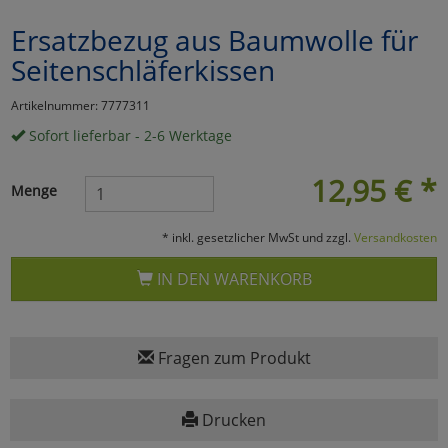
Ersatzbezug aus Baumwolle für
Marketing
Seitenschläferkissen
Umfragetools
Artikelnummer: 7777311
Sofort lieferbar - 2-6 Werktage
Cookies
Alle Akzeptieren
12,95
€
*
Menge
Cookies
Einstellungen speichern
* inkl. gesetzlicher MwSt und zzgl.
Versandkosten
zu Haupptseite Zustimmun
zurück
IN DEN WARENKORB
Fragen zum Produkt
Drucken