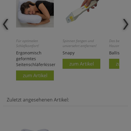
Für optimalen
Spinnen fangen und
Das bewährte
Schlafkomfort!
unversehrt entfernen!
Hausmittel!
Ergonomisch
Snapy
Ballistol-Öl
geformtes
zum Artikel
zum Ar
Seitenschläferkissen
zum Artikel
Zuletzt angesehenen Artikel: