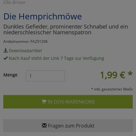
Elke Brüser
Marketing
Die Hemprichmöwe
Dunkles Gefieder, prominenter Schnabel und ein
Umfragetools
niederschlesischer Namenspatron
Artikelnummer: FA251206
Cookies
Downloadartikel
Alle Akzeptieren
Nach Kauf steht der Link 7 Tage zur Verfügung
Cookies
Einstellungen speichern
1,99
€
*
Menge
zu Haupptseite Zustimmun
zurück
* inkl. gesetzlicher MwSt
IN DEN WARENKORB
Fragen zum Produkt