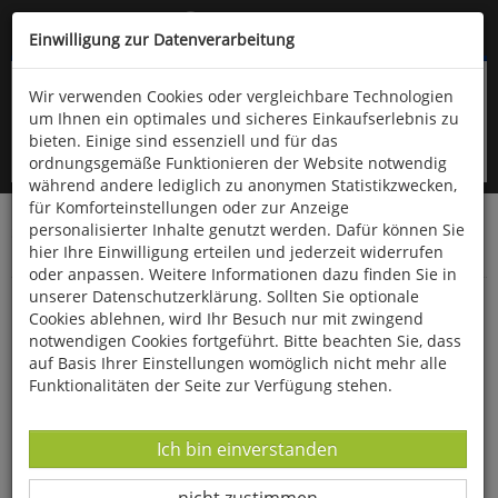
Kompletten Head der Seite überspringen
(06766) 903-200
oder (06766) 9323-960
Einwilligung zur Datenverarbeitung
Wir verwenden Cookies oder vergleichbare Technologien
um Ihnen ein optimales und sicheres Einkaufserlebnis zu
bieten. Einige sind essenziell und für das
ordnungsgemäße Funktionieren der Website notwendig
während andere lediglich zu anonymen Statistikzwecken,
für Komforteinstellungen oder zur Anzeige
personalisierter Inhalte genutzt werden. Dafür können Sie
Startseite
Bücher
Downloads
Zeitschriften
hier Ihre Einwilligung erteilen und jederzeit widerrufen
Der Falke
oder anpassen. Weitere Informationen dazu finden Sie in
unserer Datenschutzerklärung. Sollten Sie optionale
Die Hemprichmöwe
Cookies ablehnen, wird Ihr Besuch nur mit zwingend
notwendigen Cookies fortgeführt. Bitte beachten Sie, dass
auf Basis Ihrer Einstellungen womöglich nicht mehr alle
Funktionalitäten der Seite zur Verfügung stehen.
Datenverarbeitung -
Ich bin einverstanden
Datenverarbeitung -