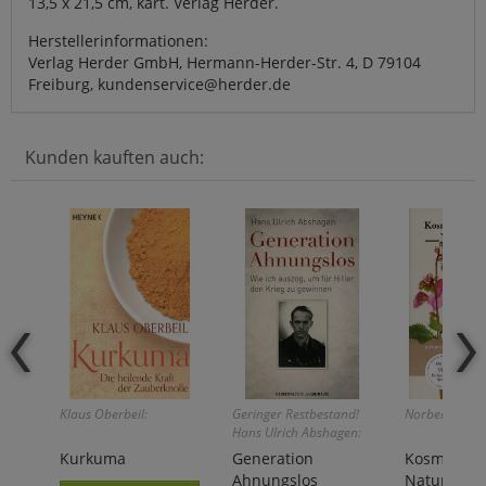
13,5 x 21,5 cm, kart. Verlag Herder.
Herstellerinformationen:
Verlag Herder GmbH, Hermann-Herder-Str. 4, D 79104
Freiburg, kundenservice@herder.de
Kunden kauften auch:
Klaus Oberbeil:
Geringer Restbestand!
Norbert Griebl
Hans Ulrich Abshagen:
Kurkuma
Generation
Kosmos
Ahnungslos
Naturführe