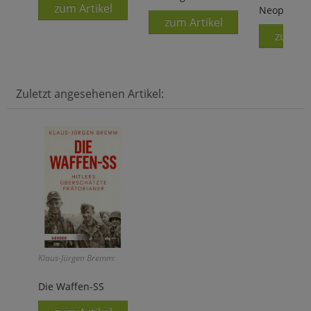
zum Artikel
Neophyten
zum Artikel
zum Ar
Zuletzt angesehenen Artikel:
Klaus-Jürgen Bremm:
Die Waffen-SS