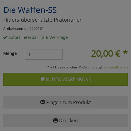
Die Waffen-SS
Marketing
Hitlers überschätzte Prätorianer
Umfragetools
Artikelnummer: 6209161
Sofort lieferbar - 2-6 Werktage
Cookies
Alle Akzeptieren
20,00
€
*
Menge
Cookies
Einstellungen speichern
* inkl. gesetzlicher MwSt und zzgl.
Versandkosten
zu Haupptseite Zustimmun
zurück
IN DEN WARENKORB
Fragen zum Produkt
Drucken