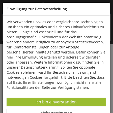
Kompletten Head der Seite überspringen
(06766) 903-200
oder (06766) 9323-960
Einwilligung zur Datenverarbeitung
Wir verwenden Cookies oder vergleichbare Technologien
um Ihnen ein optimales und sicheres Einkaufserlebnis zu
bieten. Einige sind essenziell und für das
ordnungsgemäße Funktionieren der Website notwendig
während andere lediglich zu anonymen Statistikzwecken,
für Komforteinstellungen oder zur Anzeige
personalisierter Inhalte genutzt werden. Dafür können Sie
Startseite
Bücher
Geschichte
Zeitgeschichte
hier Ihre Einwilligung erteilen und jederzeit widerrufen
oder anpassen. Weitere Informationen dazu finden Sie in
Die Waffen-SS
unserer Datenschutzerklärung. Sollten Sie optionale
Cookies ablehnen, wird Ihr Besuch nur mit zwingend
notwendigen Cookies fortgeführt. Bitte beachten Sie, dass
auf Basis Ihrer Einstellungen womöglich nicht mehr alle
Funktionalitäten der Seite zur Verfügung stehen.
Datenverarbeitung -
Ich bin einverstanden
Datenverarbeitung -