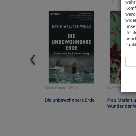
währ
Komfo
werde
wide
unser
Ihr B
beach
Funkt
David Wallace-Wells:
Ruth Kornberger:
Hier 
Cook
Die unbewohnbare Erde
Frau Merian u
fortg
Wunder der W
nicht
Selbs
anpa