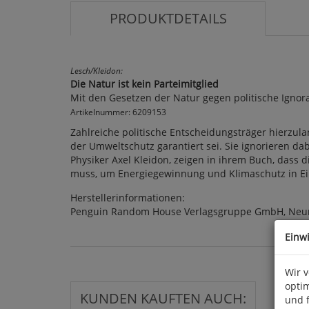
PRODUKTDETAILS
Lesch/Kleidon:
Die Natur ist kein Parteimitglied
Mit den Gesetzen der Natur gegen politische Ignor
Artikelnummer: 6209153
Zahlreiche politische Entscheidungsträger hierzul
der Umweltschutz garantiert sei. Sie ignorieren da
Physiker Axel Kleidon, zeigen in ihrem Buch, dass 
muss, um Energiegewinnung und Klimaschutz in Eink
Herstellerinformationen:
Penguin Random House Verlagsgruppe GmbH, Neum
Einw
Wir 
optim
KUNDEN KAUFTEN AUCH:
und 