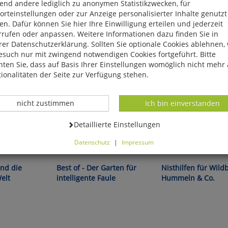
end andere lediglich zu anonymen Statistikzwecken, für
rteinstellungen oder zur Anzeige personalisierter Inhalte genutzt
n. Dafür können Sie hier Ihre Einwilligung erteilen und jederzeit
rrufen oder anpassen. Weitere Informationen dazu finden Sie in
er Datenschutzerklärung. Sollten Sie optionale Cookies ablehnen,
esuch nur mit zwingend notwendigen Cookies fortgeführt. Bitte
ten Sie, dass auf Basis Ihrer Einstellungen womöglich nicht mehr 
ionalitäten der Seite zur Verfügung stehen.
Datenverarbeitung -
Datenverarbeitung -
nicht zustimmen
Ich bin einverstanden
Datenverarbeitung -
Detaillierte Einstellungen
Datenschutz
|
Impressum
Karl Ploberger:
Eric Fischer:
können Sie alle optionalen Cookies einstellen. Sollten Sie optionale
ies ablehnen, wird Ihr Besuch nur mit zwingend notwendigen Cook
nd die
Best of - Der Garten für
Nisthilfen für Wild
eführt. Bitte beachten Sie, dass auf Basis Ihrer Einstellungen womö
elt
intelligente Faule
Hummeln & Co.
 mehr alle Funktionalitäten der Seite zur Verfügung stehen.
tverständlich können Sie die Einstellungen jederzeit widerrufen o
ssen.