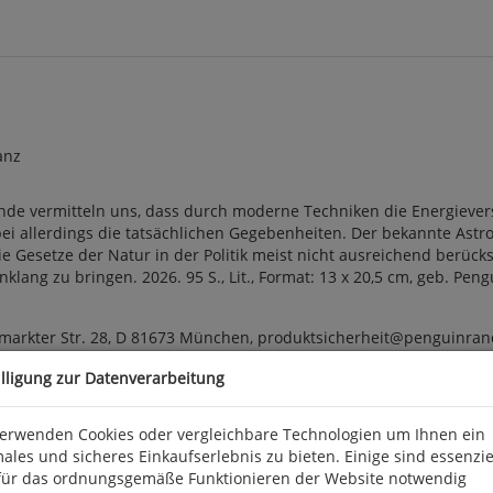
anz
ande vermitteln uns, dass durch moderne Techniken die Energievers
bei allerdings die tatsächlichen Gegebenheiten. Der bekannte Astr
die Gesetze der Natur in der Politik meist nicht ausreichend berü
lang zu bringen. 2026. 95 S., Lit., Format: 13 x 20,5 cm, geb. Pe
arkter Str. 28, D 81673 München, produktsicherheit@penguinra
illigung zur Datenverarbeitung
verwenden Cookies oder vergleichbare Technologien um Ihnen ein
ales und sicheres Einkaufserlebnis zu bieten. Einige sind essenzie
für das ordnungsgemäße Funktionieren der Website notwendig