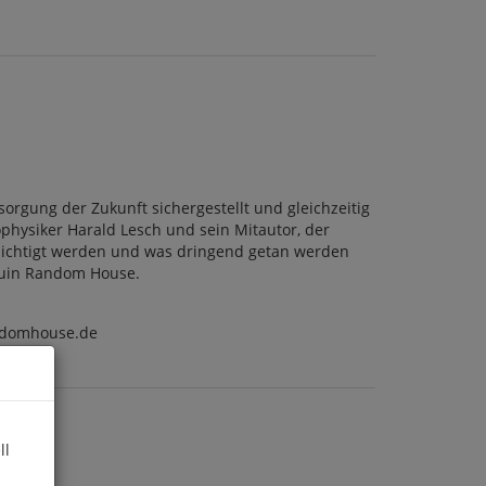
orgung der Zukunft sichergestellt und gleichzeitig
ophysiker Harald Lesch und sein Mitautor, der
cksichtigt werden und was dringend getan werden
nguin Random House.
ndomhouse.de
ll