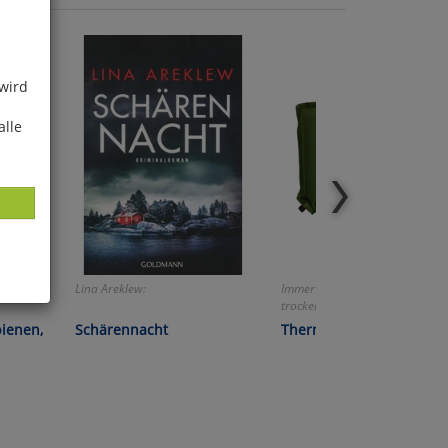
 wird
alle
Lina Areklew:
Immer und überall bequem,
trocken und warm sitzen!
ies
bienen,
Schärennacht
Thermo-Sitzkissen
glich
der