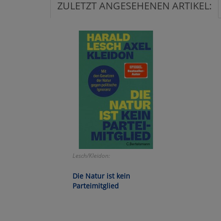
ZULETZT ANGESEHENEN ARTIKEL:
Ko
Wa
Pe
Ma
Um
Lesch/Kleidon:
Die Natur ist kein
Parteimitglied