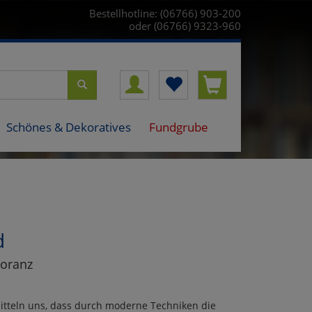
Bestellhotline: (06766) 903-200
oder (06766) 9323-960
Schönes & Dekoratives
Fundgrube
d
noranz
mitteln uns, dass durch moderne Techniken die