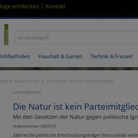
|
loge entdecken
Kontakt
Wohlbefinden
Haushalt & Garten
Technik & Freizeit
ogie & Naturschutz
Die Natur ist kein Parteimitglied
Lesch/Kleidon:
Die Natur ist kein Parteimitglie
Mit den Gesetzen der Natur gegen politische Ig
Artikelnummer: 6209153
Zahlreiche politische Entscheidungsträger hierzulande ver