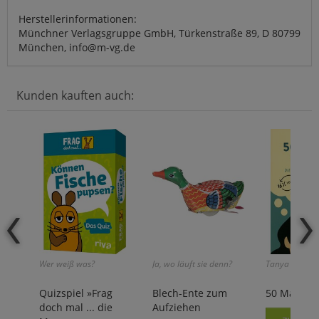
Herstellerinformationen:
Münchner Verlagsgruppe GmbH, Türkenstraße 89, D 80799
München, info@m-vg.de
Kunden kauften auch:
Wer weiß was?
Ja, wo läuft sie denn?
Tanya Zakowi
Quizspiel »Frag
Blech-Ente zum
50 Mathe-T
doch mal ... die
Aufziehen