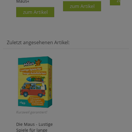
zum Ar
Maus«
zum Artikel
zum Artikel
Zuletzt angesehenen Artikel:
Kurzweil garantiert!
Die Maus - Lustige
Spiele für lange