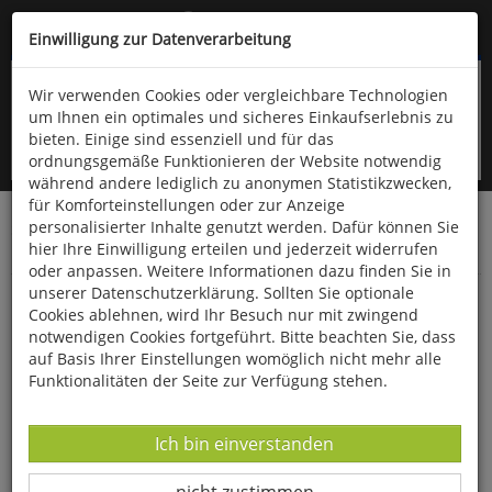
Kompletten Head der Seite überspringen
(06766) 903-200
oder (06766) 9323-960
Einwilligung zur Datenverarbeitung
Wir verwenden Cookies oder vergleichbare Technologien
um Ihnen ein optimales und sicheres Einkaufserlebnis zu
bieten. Einige sind essenziell und für das
ordnungsgemäße Funktionieren der Website notwendig
während andere lediglich zu anonymen Statistikzwecken,
für Komforteinstellungen oder zur Anzeige
personalisierter Inhalte genutzt werden. Dafür können Sie
Startseite
Technik & Freizeit
Spiel & Spaß
hier Ihre Einwilligung erteilen und jederzeit widerrufen
Gesellschaftsspiele
oder anpassen. Weitere Informationen dazu finden Sie in
unserer Datenschutzerklärung. Sollten Sie optionale
Die Maus - Lustige Spiele für lange
Cookies ablehnen, wird Ihr Besuch nur mit zwingend
Autofahrten
notwendigen Cookies fortgeführt. Bitte beachten Sie, dass
auf Basis Ihrer Einstellungen womöglich nicht mehr alle
Funktionalitäten der Seite zur Verfügung stehen.
Datenverarbeitung -
Ich bin einverstanden
Datenverarbeitung -