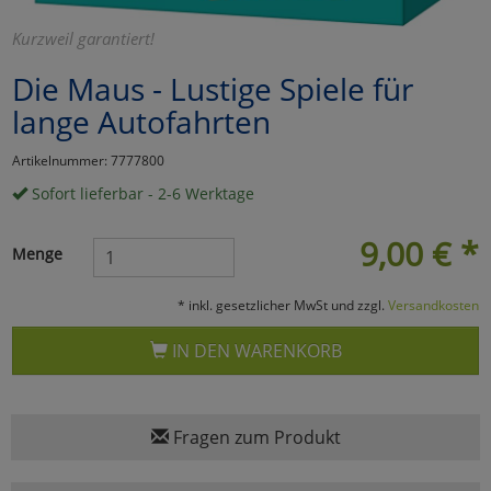
Marketing
Kurzweil garantiert!
Die Maus - Lustige Spiele für
Umfragetools
lange Autofahrten
Artikelnummer: 7777800
Cookies
Alle Akzeptieren
Sofort lieferbar - 2-6 Werktage
Cookies
Einstellungen speichern
9,00
€
*
Menge
zu Haupptseite Zustimmun
zurück
* inkl. gesetzlicher MwSt und zzgl.
Versandkosten
IN DEN WARENKORB
Fragen zum Produkt