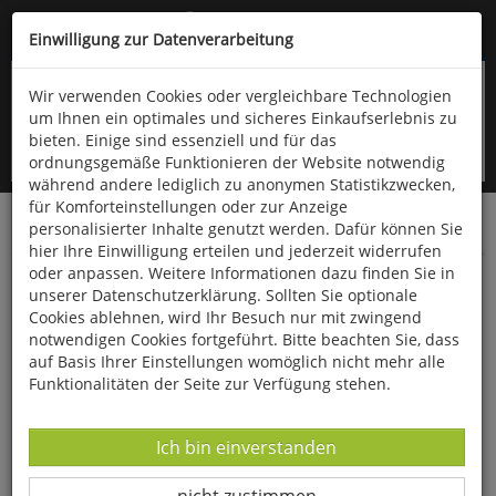
Kompletten Head der Seite überspringen
(06766) 903-200
oder (06766) 9323-960
Einwilligung zur Datenverarbeitung
Wir verwenden Cookies oder vergleichbare Technologien
um Ihnen ein optimales und sicheres Einkaufserlebnis zu
bieten. Einige sind essenziell und für das
ordnungsgemäße Funktionieren der Website notwendig
während andere lediglich zu anonymen Statistikzwecken,
für Komforteinstellungen oder zur Anzeige
personalisierter Inhalte genutzt werden. Dafür können Sie
Startseite
Bücher
Kunst
Kunst als Hobby
hier Ihre Einwilligung erteilen und jederzeit widerrufen
oder anpassen. Weitere Informationen dazu finden Sie in
Die Kunst des Zeichnens: 10 Steps Pflanzen
unserer Datenschutzerklärung. Sollten Sie optionale
Cookies ablehnen, wird Ihr Besuch nur mit zwingend
notwendigen Cookies fortgeführt. Bitte beachten Sie, dass
auf Basis Ihrer Einstellungen womöglich nicht mehr alle
Funktionalitäten der Seite zur Verfügung stehen.
Datenverarbeitung -
Ich bin einverstanden
Datenverarbeitung -