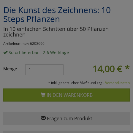
Die Kunst des Zeichnens: 10
Marketing
Steps Pflanzen
Umfragetools
In 10 einfachen Schritten über 50 Pflanzen
zeichnen
Artikelnummer: 6208696
Cookies
Alle Akzeptieren
Sofort lieferbar - 2-6 Werktage
Cookies
Einstellungen speichern
14,00
€
*
Menge
zu Haupptseite Zustimmun
zurück
* inkl. gesetzlicher MwSt und zzgl.
Versandkosten
IN DEN WARENKORB
Fragen zum Produkt