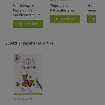
Schrödingers
Tipps von der
Heilende Pi
Katze auf dem
Katzenflüsterin
weltweit
Mandelbrotbaum
zum Artikel
zum Ar
zum Artikel
Zuletzt angesehenen Artikel:
Justine Lecouffe: