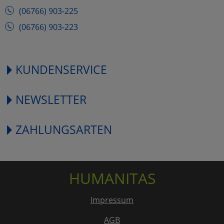
(06766) 903-225
(06766) 903-223
KUNDENSERVICE
NEWSLETTER
ZAHLUNGSARTEN
HUMANITAS
Impressum
AGB