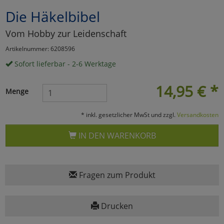
Die Häkelbibel
Marketing
Vom Hobby zur Leidenschaft
Umfragetools
Artikelnummer: 6208596
Sofort lieferbar - 2-6 Werktage
Cookies
Alle Akzeptieren
14,95
€
*
Menge
Cookies
Einstellungen speichern
* inkl. gesetzlicher MwSt und zzgl.
Versandkosten
zu Haupptseite Zustimmun
zurück
IN DEN WARENKORB
Fragen zum Produkt
Drucken