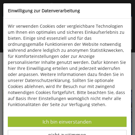
Kompletten Head der Seite überspringen
(06766) 903-200
oder (06766) 9323-960
Einwilligung zur Datenverarbeitung
Wir verwenden Cookies oder vergleichbare Technologien
um Ihnen ein optimales und sicheres Einkaufserlebnis zu
bieten. Einige sind essenziell und für das
ordnungsgemäße Funktionieren der Website notwendig
während andere lediglich zu anonymen Statistikzwecken,
für Komforteinstellungen oder zur Anzeige
personalisierter Inhalte genutzt werden. Dafür können Sie
Startseite
Bücher
Verschiedene Sachgebiete
hier Ihre Einwilligung erteilen und jederzeit widerrufen
oder anpassen. Weitere Informationen dazu finden Sie in
Die Häkelbibel
unserer Datenschutzerklärung. Sollten Sie optionale
Cookies ablehnen, wird Ihr Besuch nur mit zwingend
notwendigen Cookies fortgeführt. Bitte beachten Sie, dass
auf Basis Ihrer Einstellungen womöglich nicht mehr alle
Funktionalitäten der Seite zur Verfügung stehen.
Datenverarbeitung -
Ich bin einverstanden
Datenverarbeitung -