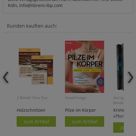
Köln, info@librero-ibp.com
Kunden kauften auch:
2 Bände! Chris Pye:
Guzek/Lange:
Geringer Rest
Bände!
Holzschnitzen
Pilze im Körper
Krimi-Pake
»Thriller«
zum Artikel
zum Artikel
zum Ar