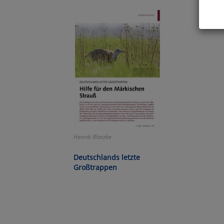
Hier 
Cook
fortg
nicht
Selbs
anpa
Ko
Henrik Watzke
Wa
Deutschlands letzte
Pe
Großtrappen
Ma