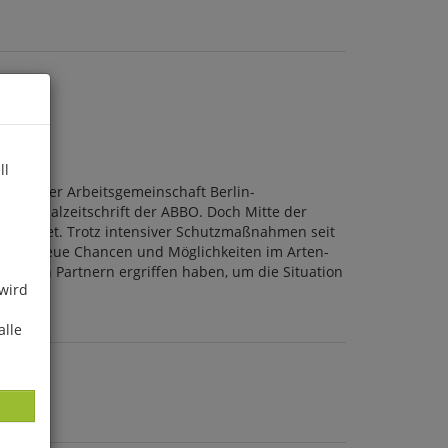
ll
 Logo der Arbeitsgemeinschaft Berlin-
Regionalzeitschrift der ABBO. Doch Mitte der
chwindet. Trotz intensiver Schutzmaßnahmen seit
 boten neue Chancen und Möglichkeiten im Arten-
vielen Partnern ergriffen haben, um die Situation
 wird
alle