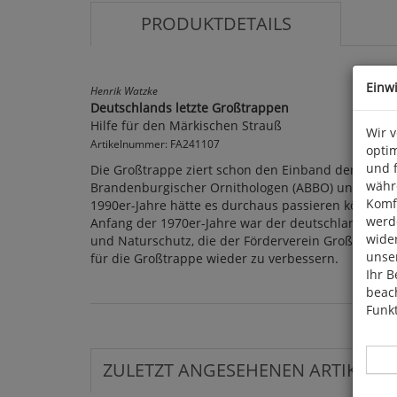
PRODUKTDETAILS
Einw
Henrik Watzke
Deutschlands letzte Großtrappen
Hilfe für den Märkischen Strauß
Wir 
Artikelnummer: FA241107
optim
und 
Die Großtrappe ziert schon den Einband der ersten
währ
Brandenburgischer Ornithologen (ABBO) und ihr wis
Komfo
1990er-Jahre hätte es durchaus passieren können,
werde
Anfang der 1970er-Jahre war der deutschlandweite
wide
und Naturschutz, die der Förderverein Großtrappe
unser
für die Großtrappe wieder zu verbessern.
Ihr B
beach
Funkt
ZULETZT ANGESEHENEN ARTIKEL: