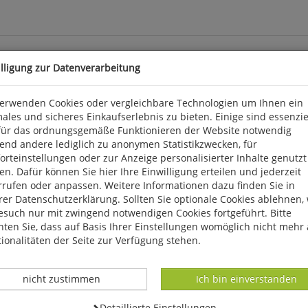
illigung zur Datenverarbeitung
verwenden Cookies oder vergleichbare Technologien um Ihnen ein
ales und sicheres Einkaufserlebnis zu bieten. Einige sind essenzie
für das ordnungsgemäße Funktionieren der Website notwendig
 Brandenburgischen Avifauna aus dem Jahr 1983. Heute ist sie das
end andere lediglich zu anonymen Statistikzwecken, für
senschaftlicher Gattungsname ist der Name der ornithologischen 
rteinstellungen oder zur Anzeige personalisierter Inhalte genutzt
 dass die Großtrappe aus Brandenburg und ganz Deutschland vers
n. Dafür können Sie hier Ihre Einwilligung erteilen und jederzeit
 Bestand im Jahr 1997 auf 57 Tiere gefallen. Die Nachwendejahre
rrufen oder anpassen. Weitere Informationen dazu finden Sie in
nschutz e.V. und die Vogelschutzwarte Brandenburg gemeinsam mit 
er Datenschutzerklärung. Sollten Sie optionale Cookies ablehnen,
esuch nur mit zwingend notwendigen Cookies fortgeführt. Bitte
ten Sie, dass auf Basis Ihrer Einstellungen womöglich nicht mehr 
ionalitäten der Seite zur Verfügung stehen.
Datenverarbeitung -
Datenverarbeitung -
nicht zustimmen
Ich bin einverstanden
Datenverarbeitung -
Detaillierte Einstellungen