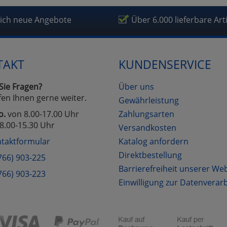
fragetools
lich neue Angebote
Über 6.000 lieferbare Art
Cookies
Cookies
Alle Akzeptieren
Einstellungen speichern
TAKT
KUNDENSERVICE
zu Haupptseite Zustimmung D
zurück
Sie Fragen?
Über uns
fen Ihnen gerne weiter.
Gewährleistung
o.
von 8.00-17.00 Uhr
Zahlungsarten
8.00-15.30 Uhr
Versandkosten
taktformular
Katalog anfordern
Direktbestellung
766) 903-225
Barrierefreiheit unserer We
766) 903-223
Einwilligung zur Datenverar