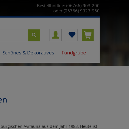
Bestellhotline: (06766) 903-200
oder (06766) 9323-960
Schönes & Dekoratives
Fundgrube
en
burgischen Avifauna aus dem Jahr 1983. Heute ist