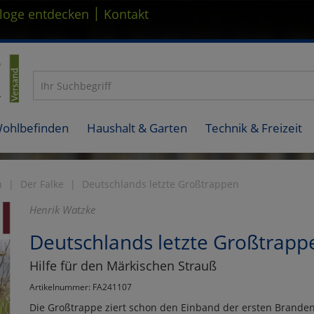
|
loge entdecken
Kontakt
Wohlbefinden
Haushalt & Garten
Technik & Freizeit
n
Der Falke
Deutschlands letzte Großtrappen
Henrik Watzke
Deutschlands letzte Großtrapp
Hilfe für den Märkischen Strauß
Artikelnummer: FA241107
Die Großtrappe ziert schon den Einband der ersten Branden