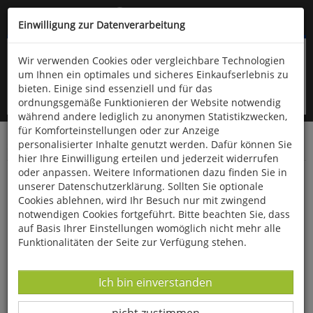
Kompletten Head der Seite überspringen
(06766) 903-200
oder (06766) 9323-960
Einwilligung zur Datenverarbeitung
Wir verwenden Cookies oder vergleichbare Technologien
um Ihnen ein optimales und sicheres Einkaufserlebnis zu
bieten. Einige sind essenziell und für das
ordnungsgemäße Funktionieren der Website notwendig
während andere lediglich zu anonymen Statistikzwecken,
für Komforteinstellungen oder zur Anzeige
personalisierter Inhalte genutzt werden. Dafür können Sie
Startseite
Bücher
Geschichte
Zeitgeschichte
hier Ihre Einwilligung erteilen und jederzeit widerrufen
oder anpassen. Weitere Informationen dazu finden Sie in
Deutschland 1946
unserer Datenschutzerklärung. Sollten Sie optionale
Cookies ablehnen, wird Ihr Besuch nur mit zwingend
notwendigen Cookies fortgeführt. Bitte beachten Sie, dass
auf Basis Ihrer Einstellungen womöglich nicht mehr alle
Funktionalitäten der Seite zur Verfügung stehen.
Datenverarbeitung -
Ich bin einverstanden
Datenverarbeitung -