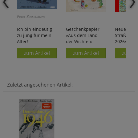
Peter Butschkow:
Ich bin eindeutig
Geschenkpapier
Neuer
zu jung für mein
»Aus dem Land
Straßenatl
Alter!
der Wichtel«
2026/2027
zum Artikel
zum Artikel
zum Ar
Zuletzt angesehenen Artikel: