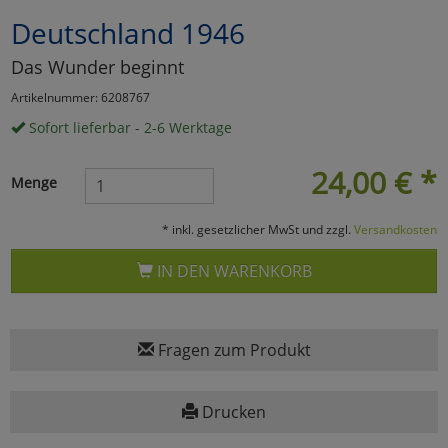
Deutschland 1946
Marketing
Das Wunder beginnt
Umfragetools
Artikelnummer: 6208767
Sofort lieferbar - 2-6 Werktage
Cookies
Alle Akzeptieren
24,00
€
*
Menge
Cookies
Einstellungen speichern
* inkl. gesetzlicher MwSt und zzgl.
Versandkosten
zu Haupptseite Zustimmun
zurück
IN DEN WARENKORB
Fragen zum Produkt
Drucken