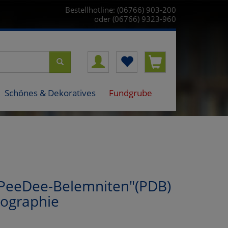
Bestellhotline: (06766) 903-200
oder (06766) 9323-960
Schönes & Dekoratives
Fundgrube
"PeeDee-Belemniten"(PDB)
nographie