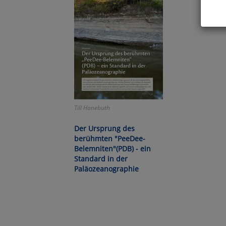
Hier 
Cook
fortg
nicht
Selbs
anpa
Till Hanebuth
Ko
Der Ursprung des
berühmten "PeeDee-
Wa
Belemniten"(PDB) - ein
Standard in der
Pe
Paläozeanographie
Ma