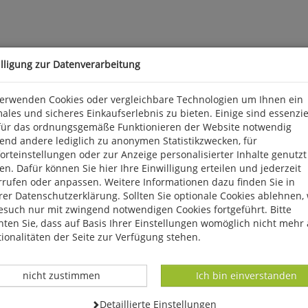
illigung zur Datenverarbeitung
PDB) - ein Standard in der Paläozeanographie
verwenden Cookies oder vergleichbare Technologien um Ihnen ein
ales und sicheres Einkaufserlebnis zu bieten. Einige sind essenzie
für das ordnungsgemäße Funktionieren der Website notwendig
ungen, genauer für das Mischungsverhältnis von schwerem und le
end andere lediglich zu anonymen Statistikzwecken, für
eanographische Rekonstruktionen und Ozeanmodellierungen noch im
rteinstellungen oder zur Anzeige personalisierter Inhalte genutzt
olch archaisch anmutender Donnerkeil für einen modernen isotop
n. Dafür können Sie hier Ihre Einwilligung erteilen und jederzeit
rrufen oder anpassen. Weitere Informationen dazu finden Sie in
er Datenschutzerklärung. Sollten Sie optionale Cookies ablehnen,
esuch nur mit zwingend notwendigen Cookies fortgeführt. Bitte
ten Sie, dass auf Basis Ihrer Einstellungen womöglich nicht mehr 
ionalitäten der Seite zur Verfügung stehen.
Datenverarbeitung -
Datenverarbeitung -
nicht zustimmen
Ich bin einverstanden
Datenverarbeitung -
Detaillierte Einstellungen