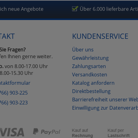
fragetools
lich neue Angebote
Über 6.000 lieferbare Art
Cookies
Cookies
Alle Akzeptieren
Einstellungen speichern
TAKT
KUNDENSERVICE
zu Haupptseite Zustimmung D
zurück
Sie Fragen?
Über uns
fen Ihnen gerne weiter.
Gewährleistung
o.
von 8.00-17.00 Uhr
Zahlungsarten
8.00-15.30 Uhr
Versandkosten
taktformular
Katalog anfordern
Direktbestellung
766) 903-225
Barrierefreiheit unserer We
766) 903-223
Einwilligung zur Datenverar