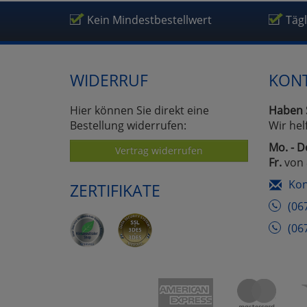
Um
Kein Mindestbestellwert
Täg
WIDERRUF
KON
Hier können Sie direkt eine
Haben 
Bestellung widerrufen:
Wir hel
Mo. - D
Vertrag widerrufen
Fr.
von 
Kon
ZERTIFIKATE
(06
(06