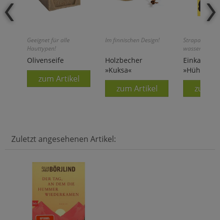
Geeignet für alle
Im finnischen Design!
Strapazierfäh
Hauttypen!
wasserabweis
Olivenseife
Holzbecher
Einkaufsta
»Kuksa«
»Hühner«
zum Artikel
zum Artikel
zum Ar
Zuletzt angesehenen Artikel: