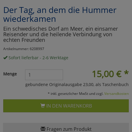
Der Tag, an dem die Hummer
Marketing
wiederkamen
Umfragetools
Ein schwedisches Dorf am Meer, ein einsamer
Reisender und die heilende Verbindung von
echten Freunden
Cookies
Artikelnummer: 6208997
Alle Akzeptieren
Sofort lieferbar - 2-6 Werktage
Cookies
Einstellungen speichern
15,00
€
*
Menge
zu Haupptseite Zustimmun
zurück
gebundene Originalausgabe 23,00, als Taschenbuch
* inkl. gesetzlicher MwSt und zzgl.
Versandkosten
IN DEN WARENKORB
Fragen zum Produkt