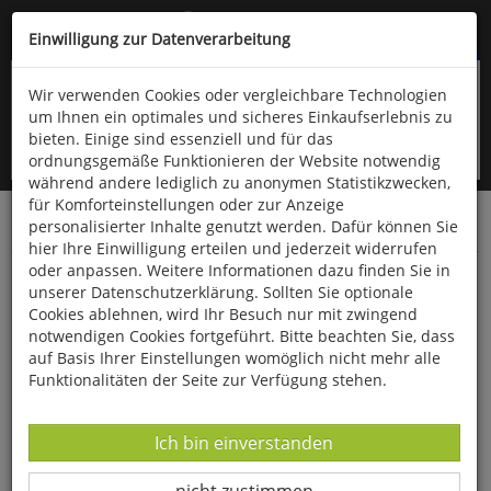
Kompletten Head der Seite überspringen
(06766) 903-200
oder (06766) 9323-960
Einwilligung zur Datenverarbeitung
Wir verwenden Cookies oder vergleichbare Technologien
um Ihnen ein optimales und sicheres Einkaufserlebnis zu
bieten. Einige sind essenziell und für das
ordnungsgemäße Funktionieren der Website notwendig
während andere lediglich zu anonymen Statistikzwecken,
für Komforteinstellungen oder zur Anzeige
personalisierter Inhalte genutzt werden. Dafür können Sie
Startseite
Bücher
Literatur
Belletristik
hier Ihre Einwilligung erteilen und jederzeit widerrufen
oder anpassen. Weitere Informationen dazu finden Sie in
Der Tag, an dem die Hummer wiederkamen
unserer Datenschutzerklärung. Sollten Sie optionale
Cookies ablehnen, wird Ihr Besuch nur mit zwingend
notwendigen Cookies fortgeführt. Bitte beachten Sie, dass
auf Basis Ihrer Einstellungen womöglich nicht mehr alle
Funktionalitäten der Seite zur Verfügung stehen.
Datenverarbeitung -
Ich bin einverstanden
Datenverarbeitung -