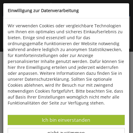
Kompletten Head der Seite überspringen
(06766) 903-200
oder (06766) 9323-960
Einwilligung zur Datenverarbeitung
Wir verwenden Cookies oder vergleichbare Technologien
um Ihnen ein optimales und sicheres Einkaufserlebnis zu
bieten. Einige sind essenziell und für das
ordnungsgemäße Funktionieren der Website notwendig
während andere lediglich zu anonymen Statistikzwecken,
für Komforteinstellungen oder zur Anzeige
personalisierter Inhalte genutzt werden. Dafür können Sie
Startseite
Bücher
Geschichte
15.-19. Jahrhundert
hier Ihre Einwilligung erteilen und jederzeit widerrufen
oder anpassen. Weitere Informationen dazu finden Sie in
Der Fluss der Götter
unserer Datenschutzerklärung. Sollten Sie optionale
Cookies ablehnen, wird Ihr Besuch nur mit zwingend
notwendigen Cookies fortgeführt. Bitte beachten Sie, dass
auf Basis Ihrer Einstellungen womöglich nicht mehr alle
Funktionalitäten der Seite zur Verfügung stehen.
Datenverarbeitung -
Ich bin einverstanden
Datenverarbeitung -