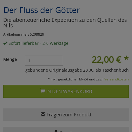
Der Fluss der Götter
Marketing
Die abenteuerliche Expedition zu den Quellen des
Nils
Umfragetools
Artikelnummer: 6208829
Sofort lieferbar - 2-6 Werktage
Cookies
Alle Akzeptieren
22,00
€
*
Menge
Cookies
Einstellungen speichern
gebundene Originalausgabe 28,00, als Taschenbuch
zu Haupptseite Zustimmun
zurück
* inkl. gesetzlicher MwSt und zzgl.
Versandkosten
IN DEN WARENKORB
Fragen zum Produkt