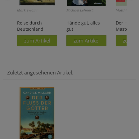
Mark Twain:
Michael Lehnert:
Matthias Riedl
Reise durch
Hände gut, alles
Der Hafer-
Deutschland
gut
Masterpla
zum Artikel
zum Artikel
zum Ar
Zuletzt angesehenen Artikel: