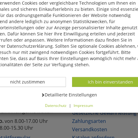
verwenden Cookies oder vergleichbare Technologien um Ihnen ein
eite, das Produkt oder die Kategorie, die Sie versucht haben zu öff
ales und sicheres Einkaufserlebnis zu bieten. Einige sind essenzie
für das ordnungsgemäße Funktionieren der Website notwendig
reuen uns, wenn Sie sich in unserem Onlineshop mit unseren attra
end andere lediglich zu anonymen Statistikzwecken, für
hen!
rteinstellungen oder zur Anzeige personalisierter Inhalte genutzt
n. Dafür können Sie hier Ihre Einwilligung erteilen und jederzeit
rrufen oder anpassen. Weitere Informationen dazu finden Sie in
er Datenschutzerklärung. Sollten Sie optionale Cookies ablehnen,
esuch nur mit zwingend notwendigen Cookies fortgeführt. Bitte
ten Sie, dass auf Basis Ihrer Einstellungen womöglich nicht mehr 
lich neue Angebote
Über 6.000 lieferbare Art
ionalitäten der Seite zur Verfügung stehen.
Datenverarbeitung -
Datenverarbeitung -
nicht zustimmen
Ich bin einverstanden
TAKT
KUNDENSERVICE
Datenverarbeitung -
Detaillierte Einstellungen
Sie Fragen?
Über uns
Datenschutz
|
Impressum
fen Ihnen gerne weiter.
können Sie alle optionalen Cookies einstellen. Sollten Sie optionale
Gesetzliche Gewährleistung
ies ablehnen, wird Ihr Besuch nur mit zwingend notwendigen Cook
o.
von 8.00-17.00 Uhr
Zahlungsarten
eführt. Bitte beachten Sie, dass auf Basis Ihrer Einstellungen womö
8.00-15.30 Uhr
Versandkosten
 mehr alle Funktionalitäten der Seite zur Verfügung stehen.
tverständlich können Sie die Einstellungen jederzeit widerrufen o
taktformular
Katalog anfordern