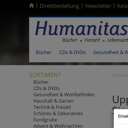
|
|
|
Kompletten Head der Seite überspringen
Direktbestellung
Newsletter
Kata
Bücher
CDs & DVDs
Gesundheit & 
SORTIMENT
Startsei
Bücher
CDs & DVDs
Gesundheit & Wohlbefinden
Upp
Haushalt & Garten
Sie
Technik & Freizeit
Schönes & Dekoratives
Einw
Fundgrube
Advent & Weihnachten