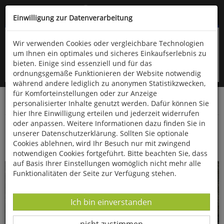
Kompletten Head der Seite überspringen
(06766) 903-200
oder (06766) 9323-960
Einwilligung zur Datenverarbeitung
Wir verwenden Cookies oder vergleichbare Technologien
um Ihnen ein optimales und sicheres Einkaufserlebnis zu
bieten. Einige sind essenziell und für das
ordnungsgemäße Funktionieren der Website notwendig
während andere lediglich zu anonymen Statistikzwecken,
für Komforteinstellungen oder zur Anzeige
personalisierter Inhalte genutzt werden. Dafür können Sie
Startseite
Bücher
Essen & Trinken
hier Ihre Einwilligung erteilen und jederzeit widerrufen
oder anpassen. Weitere Informationen dazu finden Sie in
Das große Buch vom Brot
unserer Datenschutzerklärung. Sollten Sie optionale
Cookies ablehnen, wird Ihr Besuch nur mit zwingend
notwendigen Cookies fortgeführt. Bitte beachten Sie, dass
auf Basis Ihrer Einstellungen womöglich nicht mehr alle
Funktionalitäten der Seite zur Verfügung stehen.
Datenverarbeitung -
Ich bin einverstanden
Datenverarbeitung -