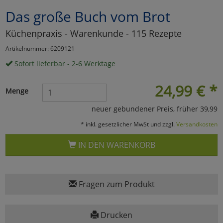
Das große Buch vom Brot
Marketing
Küchenpraxis - Warenkunde - 115 Rezepte
Umfragetools
Artikelnummer: 6209121
Sofort lieferbar - 2-6 Werktage
Cookies
Alle Akzeptieren
24,99
€
*
Menge
Cookies
Einstellungen speichern
neuer gebundener Preis, früher 39,99
* inkl. gesetzlicher MwSt und zzgl.
Versandkosten
zu Haupptseite Zustimmun
zurück
IN DEN WARENKORB
Fragen zum Produkt
Drucken