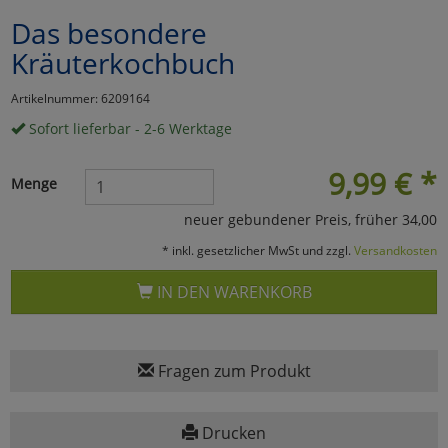
Das besondere
Marketing
Kräuterkochbuch
Umfragetools
Artikelnummer: 6209164
Sofort lieferbar - 2-6 Werktage
Cookies
Alle Akzeptieren
9,99
€
*
Menge
Cookies
Einstellungen speichern
neuer gebundener Preis, früher 34,00
* inkl. gesetzlicher MwSt und zzgl.
Versandkosten
zu Haupptseite Zustimmun
zurück
IN DEN WARENKORB
Fragen zum Produkt
Drucken