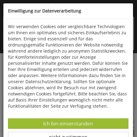
Kompletten Head der Seite überspringen
(06766) 903-200
oder (06766) 9323-960
Einwilligung zur Datenverarbeitung
Wir verwenden Cookies oder vergleichbare Technologien
um Ihnen ein optimales und sicheres Einkaufserlebnis zu
bieten. Einige sind essenziell und für das
ordnungsgemäße Funktionieren der Website notwendig
während andere lediglich zu anonymen Statistikzwecken,
für Komforteinstellungen oder zur Anzeige
personalisierter Inhalte genutzt werden. Dafür können Sie
Startseite
Bücher
Essen & Trinken
hier Ihre Einwilligung erteilen und jederzeit widerrufen
oder anpassen. Weitere Informationen dazu finden Sie in
Das besondere Kräuterkochbuch
unserer Datenschutzerklärung. Sollten Sie optionale
Cookies ablehnen, wird Ihr Besuch nur mit zwingend
notwendigen Cookies fortgeführt. Bitte beachten Sie, dass
auf Basis Ihrer Einstellungen womöglich nicht mehr alle
Funktionalitäten der Seite zur Verfügung stehen.
Datenverarbeitung -
Ich bin einverstanden
Datenverarbeitung -