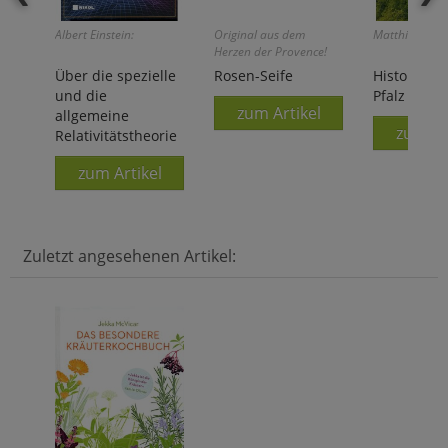
Albert Einstein:
Original aus dem
Matthias Witt
Herzen der Provence!
Über die spezielle
Rosen-Seife
Historisch
und die
Pfalz
zum Artikel
allgemeine
zum Ar
Relativitätstheorie
zum Artikel
Zuletzt angesehenen Artikel: