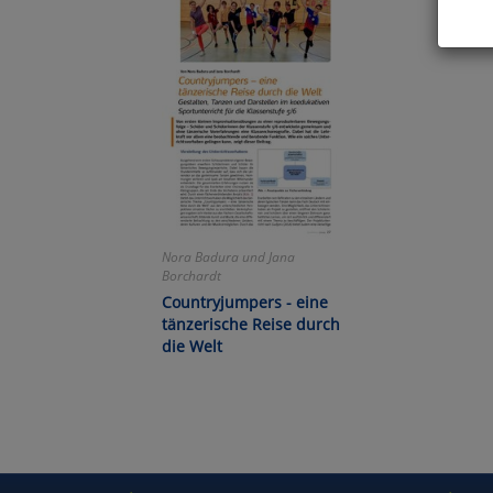
Hier 
Cook
fortg
nicht
Selbs
anpa
Ko
Nora Badura und Jana
Borchardt
Wa
Countryjumpers - eine
tänzerische Reise durch
Pe
die Welt
Ma