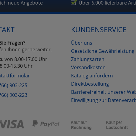
fragetools
lich neue Angebote
Über 6.000 lieferbare Art
Cookies
Cookies
Alle Akzeptieren
Einstellungen speichern
TAKT
KUNDENSERVICE
zu Haupptseite Zustimmung D
zurück
Sie Fragen?
Über uns
fen Ihnen gerne weiter.
Gesetzliche Gewährleistung
o.
von 8.00-17.00 Uhr
Zahlungsarten
8.00-15.30 Uhr
Versandkosten
taktformular
Katalog anfordern
Direktbestellung
766) 903-225
Barrierefreiheit unserer We
766) 903-223
Einwilligung zur Datenverar