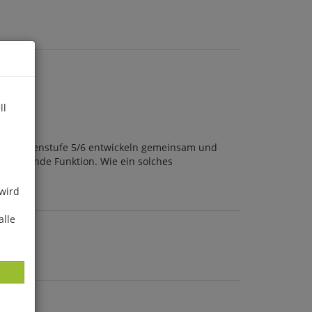
ll
er Klassenstufe 5/6 entwickeln gemeinsam und
 beratende Funktion. Wie ein solches
 wird
alle