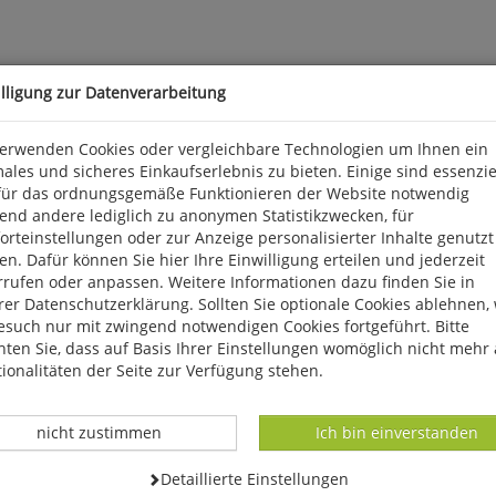
illigung zur Datenverarbeitung
verwenden Cookies oder vergleichbare Technologien um Ihnen ein
 Welt
ales und sicheres Einkaufserlebnis zu bieten. Einige sind essenzie
portunterricht für die Klassenstufe 5/6
für das ordnungsgemäße Funktionieren der Website notwendig
end andere lediglich zu anonymen Statistikzwecken, für
r reproduzierbaren Bewegungsfolge - Schüler und Schülerinnen d
rteinstellungen oder zur Anzeige personalisierter Inhalte genutzt
ografie. Dabei hat die Lehrkraft vor allem eine beobachtende und
n. Dafür können Sie hier Ihre Einwilligung erteilen und jederzeit
itrag.
rrufen oder anpassen. Weitere Informationen dazu finden Sie in
er Datenschutzerklärung. Sollten Sie optionale Cookies ablehnen,
esuch nur mit zwingend notwendigen Cookies fortgeführt. Bitte
ten Sie, dass auf Basis Ihrer Einstellungen womöglich nicht mehr 
ionalitäten der Seite zur Verfügung stehen.
Datenverarbeitung -
Datenverarbeitung -
nicht zustimmen
Ich bin einverstanden
Datenverarbeitung -
Detaillierte Einstellungen