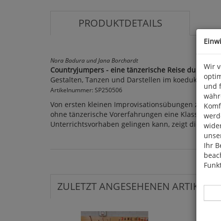
PRODUKTDETAILS
Einw
Nora Badura und Jana Borchardt
Wir 
Countryjumpers - eine tänzerische Reise durch die
optim
Gestalten, Tanzen und Darstellen im koedukativen S
und 
Artikelnummer: SP250506
währ
Von ersten kleinen Improvisationsübungen zu eine
Komfo
ohne tänzerische Vorerfahrungen eine Klassenchore
werde
Unterrichtsvorhaben gelingen kann, zeigt dieser Be
wide
unser
Ihr B
beach
Funkt
ZULETZT ANGESEHENEN ARTIKEL: