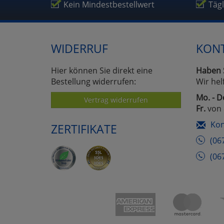
Um
Kein Mindestbestellwert
Täg
WIDERRUF
KON
Hier können Sie direkt eine
Haben 
Bestellung widerrufen:
Wir hel
Mo. - D
Vertrag widerrufen
Fr.
von 
Kon
ZERTIFIKATE
(06
(06