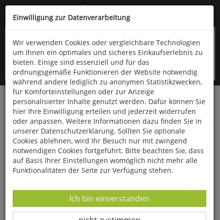
Kompletten Head der Seite überspringen
(06766) 903-200
oder (06766) 9323-960
Einwilligung zur Datenverarbeitung
Wir verwenden Cookies oder vergleichbare Technologien
um Ihnen ein optimales und sicheres Einkaufserlebnis zu
bieten. Einige sind essenziell und für das
ordnungsgemäße Funktionieren der Website notwendig
während andere lediglich zu anonymen Statistikzwecken,
für Komforteinstellungen oder zur Anzeige
personalisierter Inhalte genutzt werden. Dafür können Sie
Startseite
Technik & Freizeit
Outdoor & Wandern
hier Ihre Einwilligung erteilen und jederzeit widerrufen
Insektenschutz
oder anpassen. Weitere Informationen dazu finden Sie in
unserer Datenschutzerklärung. Sollten Sie optionale
Citronella-Räucher-Set
Cookies ablehnen, wird Ihr Besuch nur mit zwingend
notwendigen Cookies fortgeführt. Bitte beachten Sie, dass
auf Basis Ihrer Einstellungen womöglich nicht mehr alle
Funktionalitäten der Seite zur Verfügung stehen.
Datenverarbeitung -
Ich bin einverstanden
Datenverarbeitung -