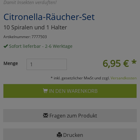
Damit Insekten verduften!
Marketing
Citronella-Räucher-Set
10 Spiralen und 1 Halter
Umfragetools
Artikelnummer: 7777503
Sofort lieferbar - 2-6 Werktage
Cookies
Alle Akzeptieren
6,95
€
*
Menge
Cookies
Einstellungen speichern
* inkl. gesetzlicher MwSt und zzgl.
Versandkosten
zu Haupptseite Zustimmun
zurück
IN DEN WARENKORB
Fragen zum Produkt
Drucken