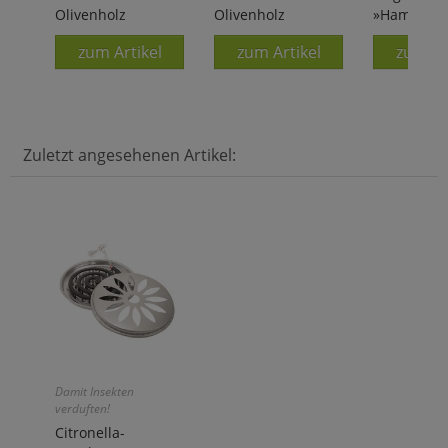
Olivenholz
Olivenholz
»Hamster«
zum Artikel
zum Artikel
zum Ar
Zuletzt angesehenen Artikel:
Damit Insekten
verduften!
Citronella-