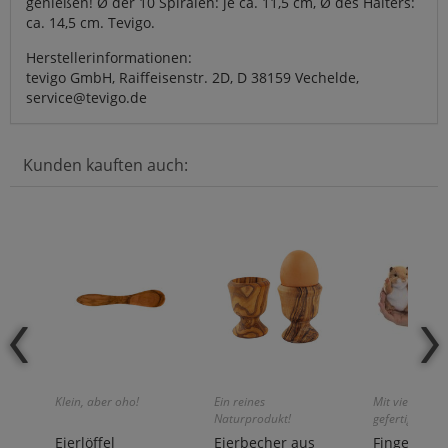
genießen! Ø der 10 Spiralen: je ca. 11,5 cm, Ø des Halters:
ca. 14,5 cm. Tevigo.
Herstellerinformationen:
tevigo GmbH, Raiffeisenstr. 2D, D 38159 Vechelde,
service@tevigo.de
Kunden kauften auch:
Klein, aber oho!
Ein reines
Mit viel Liebe
Naturprodukt!
gefertigt!
Eierlöffel
Eierbecher aus
Fingerpup