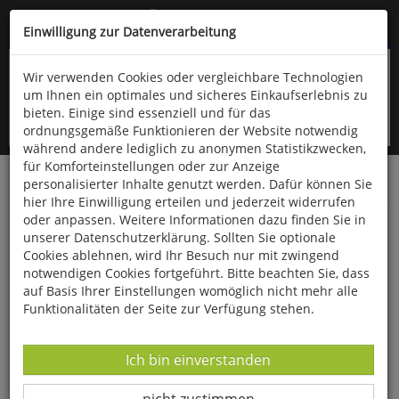
Kompletten Head der Seite überspringen
(06766) 903-200
oder (06766) 9323-960
Einwilligung zur Datenverarbeitung
Wir verwenden Cookies oder vergleichbare Technologien
um Ihnen ein optimales und sicheres Einkaufserlebnis zu
bieten. Einige sind essenziell und für das
ordnungsgemäße Funktionieren der Website notwendig
während andere lediglich zu anonymen Statistikzwecken,
für Komforteinstellungen oder zur Anzeige
personalisierter Inhalte genutzt werden. Dafür können Sie
Startseite
Bücher
Literatur
Diverses
hier Ihre Einwilligung erteilen und jederzeit widerrufen
oder anpassen. Weitere Informationen dazu finden Sie in
Christian Morgenstern - Die schönsten
unserer Datenschutzerklärung. Sollten Sie optionale
Gedichte
Cookies ablehnen, wird Ihr Besuch nur mit zwingend
notwendigen Cookies fortgeführt. Bitte beachten Sie, dass
auf Basis Ihrer Einstellungen womöglich nicht mehr alle
Funktionalitäten der Seite zur Verfügung stehen.
Datenverarbeitung -
Ich bin einverstanden
Datenverarbeitung -