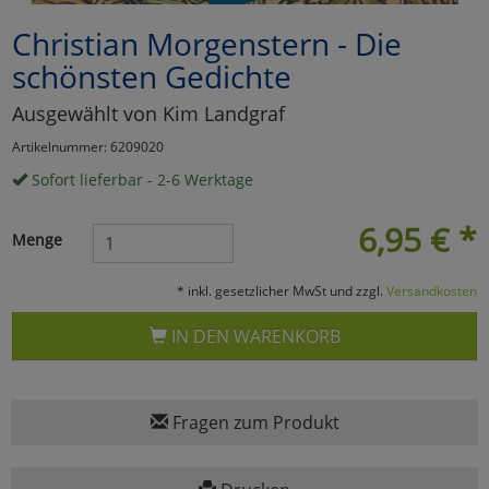
Christian Morgenstern - Die
Marketing
schönsten Gedichte
Umfragetools
Ausgewählt von Kim Landgraf
Artikelnummer: 6209020
Sofort lieferbar - 2-6 Werktage
Cookies
Alle Akzeptieren
6,95
€
*
Cookies
Einstellungen speichern
Menge
zu Haupptseite Zustimmun
zurück
* inkl. gesetzlicher MwSt und zzgl.
Versandkosten
IN DEN WARENKORB
Fragen zum Produkt