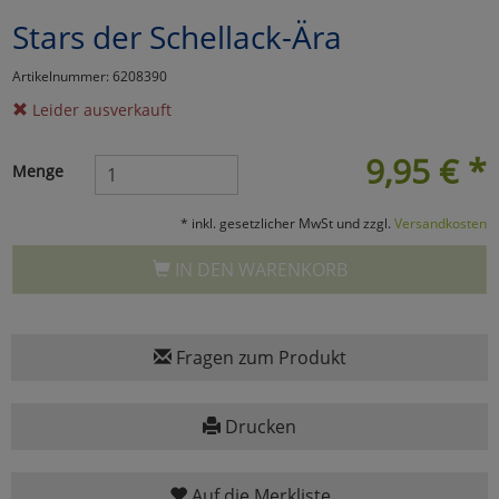
Stars der Schellack-Ära
Marketing
Artikelnummer: 6208390
Umfragetools
Leider ausverkauft
9,95
€
*
Menge
Cookies
Alle Akzeptieren
* inkl. gesetzlicher MwSt und zzgl.
Versandkosten
Cookies
Einstellungen speichern
IN DEN WARENKORB
zu Haupptseite Zustimmun
zurück
Fragen zum Produkt
Drucken
Auf die Merkliste