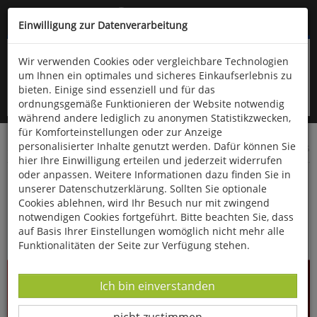
Kompletten Head der Seite überspringen
(06766) 903-200
oder (06766) 9323-960
Einwilligung zur Datenverarbeitung
Wir verwenden Cookies oder vergleichbare Technologien
um Ihnen ein optimales und sicheres Einkaufserlebnis zu
bieten. Einige sind essenziell und für das
ordnungsgemäße Funktionieren der Website notwendig
während andere lediglich zu anonymen Statistikzwecken,
für Komforteinstellungen oder zur Anzeige
personalisierter Inhalte genutzt werden. Dafür können Sie
Startseite
Technik & Freizeit
Musik & Klang
Musik-CDs
hier Ihre Einwilligung erteilen und jederzeit widerrufen
oder anpassen. Weitere Informationen dazu finden Sie in
Stars der Schellack-Ära
unserer Datenschutzerklärung. Sollten Sie optionale
Cookies ablehnen, wird Ihr Besuch nur mit zwingend
notwendigen Cookies fortgeführt. Bitte beachten Sie, dass
auf Basis Ihrer Einstellungen womöglich nicht mehr alle
Funktionalitäten der Seite zur Verfügung stehen.
Datenverarbeitung -
Ich bin einverstanden
Datenverarbeitung -