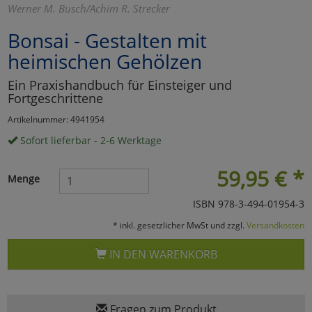
Werner M. Busch/Achim R. Strecker
Marketing
Bonsai - Gestalten mit
heimischen Gehölzen
Umfragetools
Ein Praxishandbuch für Einsteiger und
Fortgeschrittene
Cookies
Alle Akzeptieren
Artikelnummer: 4941954
Sofort lieferbar - 2-6 Werktage
Cookies
Einstellungen speichern
59,95
€
*
zu Haupptseite Zustimmun
zurück
Menge
ISBN 978-3-494-01954-3
* inkl. gesetzlicher MwSt und zzgl.
Versandkosten
IN DEN WARENKORB
Fragen zum Produkt