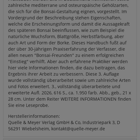
zahlreiche mediterrane und osteuropäische Gehölzarten,
die sich für die Bonsai-Gestaltung eignen, vorgestellt. Im
Vordergrund der Beschreibung stehen Eigenschaften,
welche die Erscheinungsform und damit die Aussagekraft
des späteren Bonsai beeinflussen, wie zum Beispiel die
natürliche Wuchsform, Blattgröße, Herbstfärbung, aber
auch Art und Form der Borke. Dieses Handbuch fußt auf
der über 30-jährigen Praxiserfahrung der Verfasser, die
allen neuen "Bonsai-Freunden" zu einem erfolgreichen
"Einstieg" verhilft. Aber auch erfahrene Praktiker werden
hier viele Informationen finden, die dazu beitragen, das
Ergebnis ihrer Arbeit zu verbessern. Diese 3. Auflage
wurde vollständig überarbeitet sowie um zahlreiche Arten
und Fotos erweitert. 3., vollständig überarbeitete und
erweiterte Aufl. 2026, 616 S., ca. 1.950 farb. Abb., geb., 21 x
28 cm. Unter dem Reiter WEITERE INFORMATIONEN finden
Sie eine Leseprobe.
Herstellerinformationen:
Quelle & Meyer Verlag GmbH & Co, Industriepark 3, D
56291 Wiebelsheim, kontakt@quelle-meyer.de