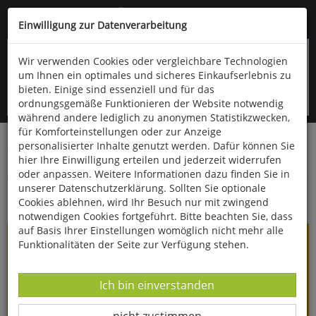
Kompletten Head der Seite überspringen
(06766) 903-200
oder (06766) 9323-960
Einwilligung zur Datenverarbeitung
Wir verwenden Cookies oder vergleichbare Technologien
um Ihnen ein optimales und sicheres Einkaufserlebnis zu
bieten. Einige sind essenziell und für das
ordnungsgemäße Funktionieren der Website notwendig
während andere lediglich zu anonymen Statistikzwecken,
für Komforteinstellungen oder zur Anzeige
personalisierter Inhalte genutzt werden. Dafür können Sie
Startseite
Bücher
Quelle & Meyer Verlag
Flora
hier Ihre Einwilligung erteilen und jederzeit widerrufen
Garten-, Nutz- und Zierpflanzen
oder anpassen. Weitere Informationen dazu finden Sie in
unserer Datenschutzerklärung. Sollten Sie optionale
Bonsai - Gestalten mit heimischen Gehölzen
Cookies ablehnen, wird Ihr Besuch nur mit zwingend
notwendigen Cookies fortgeführt. Bitte beachten Sie, dass
auf Basis Ihrer Einstellungen womöglich nicht mehr alle
Funktionalitäten der Seite zur Verfügung stehen.
Datenverarbeitung -
Ich bin einverstanden
Datenverarbeitung -