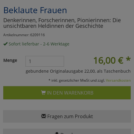
Beklaute Frauen
Marketing
Denkerinnen, Forscherinnen, Pionierinnen: Die
unsichtbaren Heldinnen der Geschichte
Umfragetools
Artikelnummer: 6209116
Sofort lieferbar - 2-6 Werktage
Cookies
Alle Akzeptieren
16,00
€
*
Menge
Cookies
Einstellungen speichern
gebundene Originalausgabe 22,00, als Taschenbuch
zu Haupptseite Zustimmun
zurück
* inkl. gesetzlicher MwSt und zzgl.
Versandkosten
IN DEN WARENKORB
Fragen zum Produkt