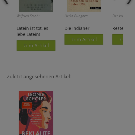
Wilfried Stroh:
Heike Bungert:
Der kommt übe
Latein ist tot, es
Die Indianer
Restelöffel
lebe Latein!
zum Artikel
zum Ar
zum Artikel
Zuletzt angesehenen Artikel: