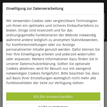
Kompletten Head der Seite überspringen
(06766) 903-200
oder (06766) 9323-960
Einwilligung zur Datenverarbeitung
Wir verwenden Cookies oder vergleichbare Technologien
um Ihnen ein optimales und sicheres Einkaufserlebnis zu
bieten. Einige sind essenziell und für das
ordnungsgemäße Funktionieren der Website notwendig
während andere lediglich zu anonymen Statistikzwecken,
für Komforteinstellungen oder zur Anzeige
personalisierter Inhalte genutzt werden. Dafür können Sie
Startseite
Bücher
Geschichte
Diverses
hier Ihre Einwilligung erteilen und jederzeit widerrufen
oder anpassen. Weitere Informationen dazu finden Sie in
Beklaute Frauen
unserer Datenschutzerklärung. Sollten Sie optionale
Cookies ablehnen, wird Ihr Besuch nur mit zwingend
notwendigen Cookies fortgeführt. Bitte beachten Sie, dass
auf Basis Ihrer Einstellungen womöglich nicht mehr alle
Funktionalitäten der Seite zur Verfügung stehen.
Datenverarbeitung -
Ich bin einverstanden
Datenverarbeitung -