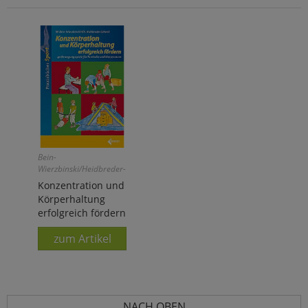
Bein-
Wierzbinski/Heidbreder-
Schenk:
Konzentration und
Körperhaltung
erfolgreich fördern
zum Artikel
NACH OBEN