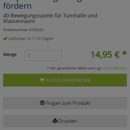
fördern
Marketing
40 Bewegungsspiele für Turnhalle und
Klassenraum
Umfragetools
Artikelnummer: 6102525
Lieferbar in 7-10 Tagen
Cookies
Alle Akzeptieren
14,95
€
*
Menge
Cookies
Einstellungen speichern
* inkl. gesetzlicher MwSt und zzgl.
Versandkosten
zu Haupptseite Zustimmun
zurück
IN DEN WARENKORB
Fragen zum Produkt
Drucken