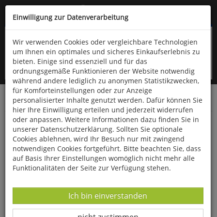
Kompletten Head der Seite überspringen
(06766) 903-200
oder (06766) 9323-960
Einwilligung zur Datenverarbeitung
Wir verwenden Cookies oder vergleichbare Technologien
um Ihnen ein optimales und sicheres Einkaufserlebnis zu
bieten. Einige sind essenziell und für das
ordnungsgemäße Funktionieren der Website notwendig
während andere lediglich zu anonymen Statistikzwecken,
für Komforteinstellungen oder zur Anzeige
personalisierter Inhalte genutzt werden. Dafür können Sie
Startseite
Bücher
Verschiedene Sachgebiete
hier Ihre Einwilligung erteilen und jederzeit widerrufen
oder anpassen. Weitere Informationen dazu finden Sie in
Konzentration und Körperhaltung erfolgreich
unserer Datenschutzerklärung. Sollten Sie optionale
fördern
Cookies ablehnen, wird Ihr Besuch nur mit zwingend
notwendigen Cookies fortgeführt. Bitte beachten Sie, dass
auf Basis Ihrer Einstellungen womöglich nicht mehr alle
Funktionalitäten der Seite zur Verfügung stehen.
Datenverarbeitung -
Ich bin einverstanden
Datenverarbeitung -