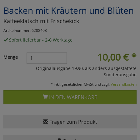
Backen mit Kräutern und Blüten
Marketing
Kaffeeklatsch mit Frischekick
Umfragetools
Artikelnummer: 6208403
Sofort lieferbar - 2-6 Werktage
Cookies
Alle Akzeptieren
10,00
€
*
Menge
Cookies
Einstellungen speichern
Originalausgabe 19,90, als anders ausgestattete
Sonderausgabe
zu Haupptseite Zustimmun
zurück
* inkl. gesetzlicher MwSt und zzgl.
Versandkosten
IN DEN WARENKORB
Fragen zum Produkt