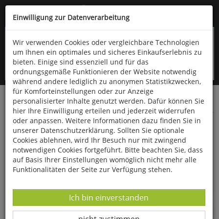
Kompletten Head der Seite überspringen
(06766) 903-200
oder (06766) 9323-960
Einwilligung zur Datenverarbeitung
Wir verwenden Cookies oder vergleichbare Technologien
um Ihnen ein optimales und sicheres Einkaufserlebnis zu
bieten. Einige sind essenziell und für das
ordnungsgemäße Funktionieren der Website notwendig
während andere lediglich zu anonymen Statistikzwecken,
für Komforteinstellungen oder zur Anzeige
personalisierter Inhalte genutzt werden. Dafür können Sie
Startseite
Bücher
Essen & Trinken
hier Ihre Einwilligung erteilen und jederzeit widerrufen
oder anpassen. Weitere Informationen dazu finden Sie in
Backen mit Kräutern und Blüten
unserer Datenschutzerklärung. Sollten Sie optionale
Cookies ablehnen, wird Ihr Besuch nur mit zwingend
notwendigen Cookies fortgeführt. Bitte beachten Sie, dass
auf Basis Ihrer Einstellungen womöglich nicht mehr alle
Funktionalitäten der Seite zur Verfügung stehen.
Datenverarbeitung -
Ich bin einverstanden
Datenverarbeitung -