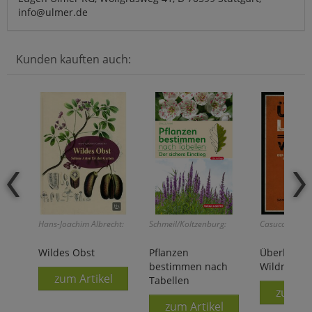
info@ulmer.de
Kunden kauften auch:
Hans-Joachim Albrecht:
Schmeil/Koltzenburg:
Casucci/Marti
Wildes Obst
Pflanzen
Überleben 
bestimmen nach
Wildnis
zum Artikel
Tabellen
zum Ar
zum Artikel