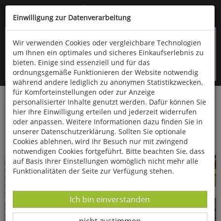
Kompletten Head der Seite überspringen
(06766) 903-200
oder (06766) 9323-960
Einwilligung zur Datenverarbeitung
Wir verwenden Cookies oder vergleichbare Technologien
um Ihnen ein optimales und sicheres Einkaufserlebnis zu
bieten. Einige sind essenziell und für das
ordnungsgemäße Funktionieren der Website notwendig
während andere lediglich zu anonymen Statistikzwecken,
für Komforteinstellungen oder zur Anzeige
personalisierter Inhalte genutzt werden. Dafür können Sie
Startseite
Bücher
Kinderbücher
hier Ihre Einwilligung erteilen und jederzeit widerrufen
oder anpassen. Weitere Informationen dazu finden Sie in
Asterix-Wimmelbücher im Doppelpack
unserer Datenschutzerklärung. Sollten Sie optionale
Cookies ablehnen, wird Ihr Besuch nur mit zwingend
notwendigen Cookies fortgeführt. Bitte beachten Sie, dass
auf Basis Ihrer Einstellungen womöglich nicht mehr alle
Funktionalitäten der Seite zur Verfügung stehen.
Datenverarbeitung -
Ich bin einverstanden
Datenverarbeitung -