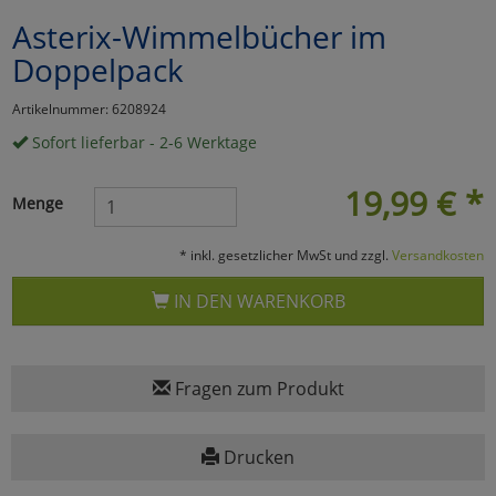
Asterix-Wimmelbücher im
Marketing
Doppelpack
Umfragetools
Artikelnummer: 6208924
Sofort lieferbar - 2-6 Werktage
Cookies
Alle Akzeptieren
19,99
€
*
Menge
Cookies
Einstellungen speichern
* inkl. gesetzlicher MwSt und zzgl.
Versandkosten
zu Haupptseite Zustimmun
zurück
IN DEN WARENKORB
Fragen zum Produkt
Drucken