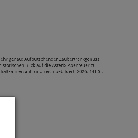
 sehr genau: Aufputschender Zaubertrankgenuss
istorischen Blick auf die Asterix-Abenteuer zu
altsam erzählt und reich bebildert. 2026. 141 S.,
ll