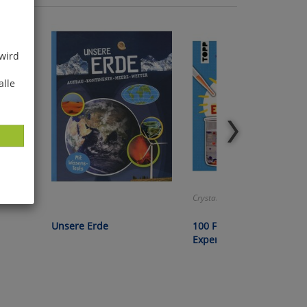
 wird
alle
Crystal Chatterton:
ies
Unsere Erde
100 Fantastische
glich
Experimente für Kids
der