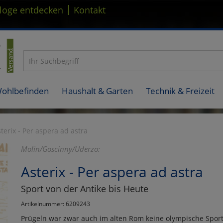
|
loge entdecken
Kontakt
Wohlbefinden
Haushalt & Garten
Technik & Freizeit
terix - Per aspera ad astra
Molin/Goscinny/Uderzo:
Asterix - Per aspera ad astra
Sport von der Antike bis Heute
Artikelnummer: 6209243
Prügeln war zwar auch im alten Rom keine olympische Spo