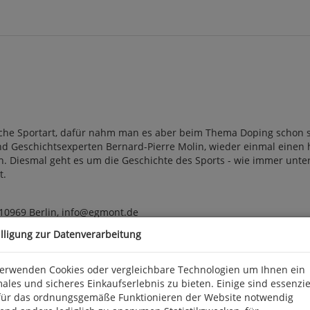
sche Sportart, dafür nahm man es aber beim Thema Doping schon
und Geschichtsexperten Bernard-Pierre Molin, wieder einmal einen h
. Diesmal geht es um die Geschichte des Sports - wie immer unterh
t.
 10969 Berlin, info@egmont.de
illigung zur Datenverarbeitung
verwenden Cookies oder vergleichbare Technologien um Ihnen ein
ales und sicheres Einkaufserlebnis zu bieten. Einige sind essenzie
für das ordnungsgemäße Funktionieren der Website notwendig