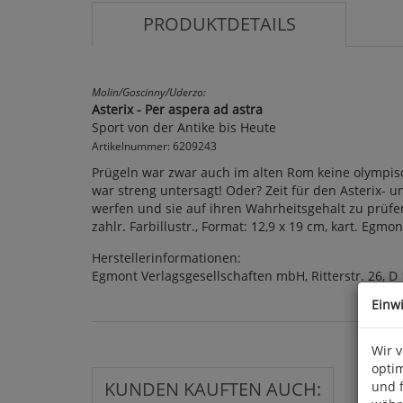
PRODUKTDETAILS
Molin/Goscinny/Uderzo:
Asterix - Per aspera ad astra
Sport von der Antike bis Heute
Artikelnummer: 6209243
Prügeln war zwar auch im alten Rom keine olympi
war streng untersagt! Oder? Zeit für den Asterix- 
werfen und sie auf ihren Wahrheitsgehalt zu prüfen
zahlr. Farbillustr., Format: 12,9 x 19 cm, kart. Egmon
Herstellerinformationen:
Egmont Verlagsgesellschaften mbH, Ritterstr. 26, D
Einw
Wir 
optim
KUNDEN KAUFTEN AUCH:
und 