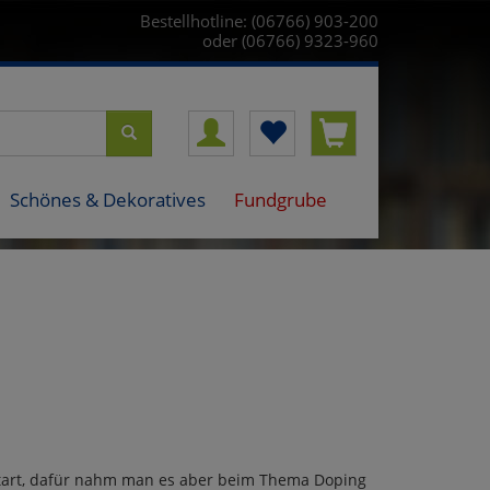
Bestellhotline: (06766) 903-200
oder (06766) 9323-960
Schönes & Dekoratives
Fundgrube
rtart, dafür nahm man es aber beim Thema Doping