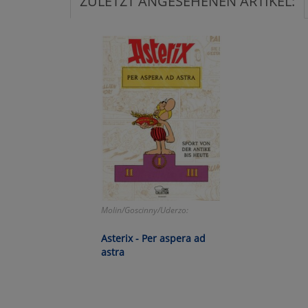
ZULETZT ANGESEHENEN ARTIKEL:
Ko
Wa
Pe
Ma
Um
Molin/Goscinny/Uderzo:
Asterix - Per aspera ad
astra