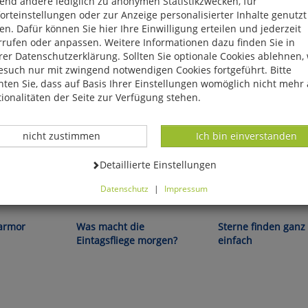
end andere lediglich zu anonymen Statistikzwecken, für
rteinstellungen oder zur Anzeige personalisierter Inhalte genutzt
n. Dafür können Sie hier Ihre Einwilligung erteilen und jederzeit
rrufen oder anpassen. Weitere Informationen dazu finden Sie in
er Datenschutzerklärung. Sollten Sie optionale Cookies ablehnen,
esuch nur mit zwingend notwendigen Cookies fortgeführt. Bitte
ten Sie, dass auf Basis Ihrer Einstellungen womöglich nicht mehr 
ionalitäten der Seite zur Verfügung stehen.
Datenverarbeitung -
Datenverarbeitung -
nicht zustimmen
Ich bin einverstanden
Datenverarbeitung -
Detaillierte Einstellungen
Datenschutz
|
Impressum
ikat!
Martin Verg:
Klaus M. Schittenhelm:
können Sie alle optionalen Cookies einstellen. Sollten Sie optionale
ies ablehnen, wird Ihr Besuch nur mit zwingend notwendigen Cook
armor
Was macht die
Sterne finden ganz
eführt. Bitte beachten Sie, dass auf Basis Ihrer Einstellungen womö
Eintagsfliege morgen?
einfach
 mehr alle Funktionalitäten der Seite zur Verfügung stehen.
tverständlich können Sie die Einstellungen jederzeit widerrufen o
ssen.