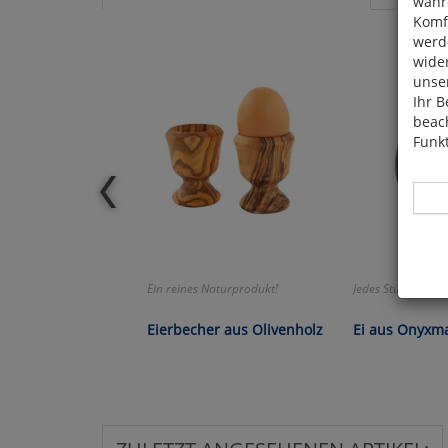
währ
Komfo
werde
wide
unser
Ihr B
beach
Funkt
Ein reines Naturprodukt!
Jedes Stück ein Un
Hier 
Cook
Eierbecher aus Olivenholz
Ei aus Onyxm
fortg
nicht
Selbs
anpa