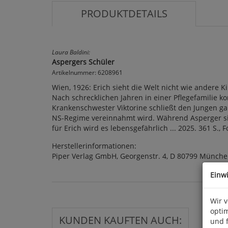
PRODUKTDETAILS
Laura Baldini:
Aspergers Schüler
Artikelnummer: 6208961
Wien, 1926: Erich sieht die Welt nicht wie andere 
Nach schrecklichen Jahren in einer Pflegefamilie ko
Krankenschwester Viktorine schließt den Jungen ga
NS-Regime vereinnahmt wird. Während Asperger sich 
für Erich wird es lebensgefährlich ... 2025. 361 S., F
Herstellerinformationen:
Piper Verlag GmbH, Georgenstr. 4, D 80799 Münche
Einw
Wir 
optim
KUNDEN KAUFTEN AUCH:
und 