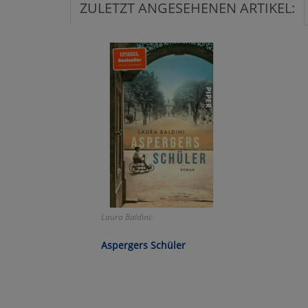
ZULETZT ANGESEHENEN ARTIKEL:
Ko
Wa
Pe
Ma
Um
Laura Baldini:
Aspergers Schüler