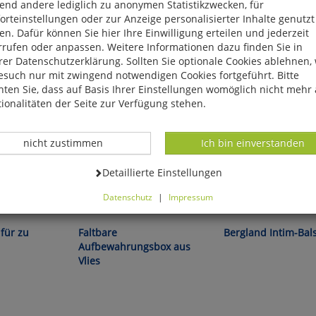
end andere lediglich zu anonymen Statistikzwecken, für
rteinstellungen oder zur Anzeige personalisierter Inhalte genutzt
n. Dafür können Sie hier Ihre Einwilligung erteilen und jederzeit
rrufen oder anpassen. Weitere Informationen dazu finden Sie in
er Datenschutzerklärung. Sollten Sie optionale Cookies ablehnen,
esuch nur mit zwingend notwendigen Cookies fortgeführt. Bitte
ten Sie, dass auf Basis Ihrer Einstellungen womöglich nicht mehr 
ionalitäten der Seite zur Verfügung stehen.
Datenverarbeitung -
Datenverarbeitung -
nicht zustimmen
Ich bin einverstanden
Datenverarbeitung -
Detaillierte Einstellungen
Datenschutz
|
Impressum
Spart Platz und schafft Ordnung!
Frauensache!
können Sie alle optionalen Cookies einstellen. Sollten Sie optionale
ies ablehnen, wird Ihr Besuch nur mit zwingend notwendigen Cook
 für zu
Faltbare
Bergland Intim-Ba
eführt. Bitte beachten Sie, dass auf Basis Ihrer Einstellungen womö
Aufbewahrungsbox aus
 mehr alle Funktionalitäten der Seite zur Verfügung stehen.
Vlies
tverständlich können Sie die Einstellungen jederzeit widerrufen o
ssen.