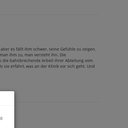
ber es fällt ihm schwer, seine Gefühle zu zeigen.
t man ihm zu, man versteht ihn. Die
ls die bahnbrechende Arbeit ihrer Abteilung vom
sie erfährt, was an der Klinik vor sich geht. Und
ll