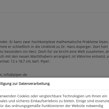
Kinder. Er kann zwar hochkomplexe mathematische Probleme lösen, a
mmt er schließlich in die Uniklinik zu Dr. Hans Asperger. Dort hör
nz besonders ins Herz. Doch für sie bricht eine Welt zusammen, a
mit den neuen Machthabern arrangiert, ist Viktorine entsetzt, als 
ormat: 12 x 18,7 cm, kart. Piper.
n, info@piper.de
illigung zur Datenverarbeitung
verwenden Cookies oder vergleichbare Technologien um Ihnen ein
ales und sicheres Einkaufserlebnis zu bieten. Einige sind essenzie
für das ordnungsgemäße Funktionieren der Website notwendig