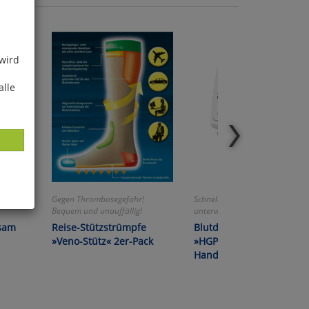
 wird
alle
Gegen Thrombosegefahr!
Schnell, genau und ideal für
Bequem und unauffällig!
unterwegs!
ies
lsam
Reise-Stützstrümpfe
Blutdruckmessgerät
glich
»Veno-Stütz« 2er-Pack
»HGP-30« für das
Handgelenk
der