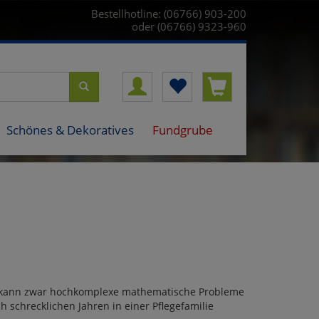
Bestellhotline: (06766) 903-200
oder (06766) 9323-960
Schönes & Dekoratives
Fundgrube
 Er kann zwar hochkomplexe mathematische Probleme
h schrecklichen Jahren in einer Pflegefamilie