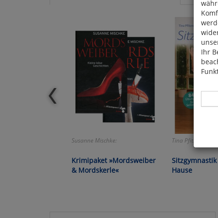
währ
Komfo
werde
wide
unser
Ihr B
beach
Funkt
Susanne Mischke:
Tina Pfitzner:
Hier 
Cook
Krimipaket »Mordsweiber
Sitzgymnastik
fortg
& Mordskerle«
Hause
nicht
Selbs
anpa