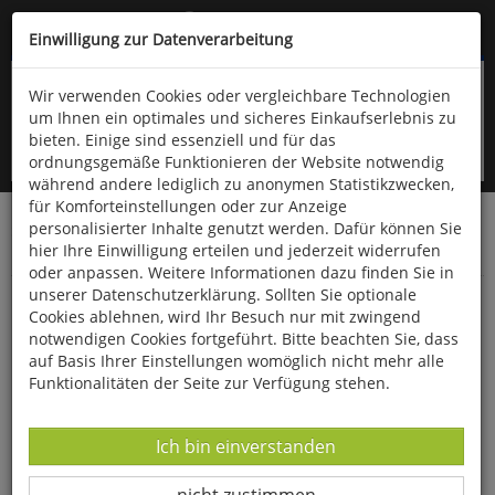
Kompletten Head der Seite überspringen
(06766) 903-200
oder (06766) 9323-960
Einwilligung zur Datenverarbeitung
Wir verwenden Cookies oder vergleichbare Technologien
um Ihnen ein optimales und sicheres Einkaufserlebnis zu
bieten. Einige sind essenziell und für das
ordnungsgemäße Funktionieren der Website notwendig
während andere lediglich zu anonymen Statistikzwecken,
für Komforteinstellungen oder zur Anzeige
personalisierter Inhalte genutzt werden. Dafür können Sie
Startseite
Technik & Freizeit
Outdoor & Wandern
hier Ihre Einwilligung erteilen und jederzeit widerrufen
Bekleidung
oder anpassen. Weitere Informationen dazu finden Sie in
unserer Datenschutzerklärung. Sollten Sie optionale
Alpaka Sneaker-Socken Mid-Cut weiß
Cookies ablehnen, wird Ihr Besuch nur mit zwingend
notwendigen Cookies fortgeführt. Bitte beachten Sie, dass
auf Basis Ihrer Einstellungen womöglich nicht mehr alle
Funktionalitäten der Seite zur Verfügung stehen.
Datenverarbeitung -
Ich bin einverstanden
Datenverarbeitung -