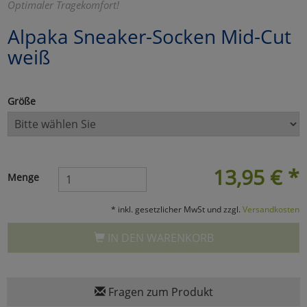
Optimaler Tragekomfort!
Marketing
Alpaka Sneaker-Socken Mid-Cut
weiß
Umfragetools
Größe
Cookies
Alle Akzeptieren
Cookies
Einstellungen speichern
13,95
€
*
zu Haupptseite Zustimmun
zurück
Menge
* inkl. gesetzlicher MwSt und zzgl.
Versandkosten
IN DEN WARENKORB
Fragen zum Produkt