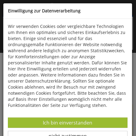
Kompletten Head der Seite überspringen
(06766) 903-200
oder (06766) 9323-960
Einwilligung zur Datenverarbeitung
Wir verwenden Cookies oder vergleichbare Technologien
um Ihnen ein optimales und sicheres Einkaufserlebnis zu
bieten. Einige sind essenziell und für das
ordnungsgemäße Funktionieren der Website notwendig
während andere lediglich zu anonymen Statistikzwecken,
für Komforteinstellungen oder zur Anzeige
personalisierter Inhalte genutzt werden. Dafür können Sie
Startseite
Informationen
hier Ihre Einwilligung erteilen und jederzeit widerrufen
oder anpassen. Weitere Informationen dazu finden Sie in
Uppps...
unserer Datenschutzerklärung. Sollten Sie optionale
Cookies ablehnen, wird Ihr Besuch nur mit zwingend
Sie sind weitergeleitet worden !
notwendigen Cookies fortgeführt. Bitte beachten Sie, dass
auf Basis Ihrer Einstellungen womöglich nicht mehr alle
Funktionalitäten der Seite zur Verfügung stehen.
Die Seite, das Produkt oder die Kategorie, die Sie versucht
haben zu öffnen, gibt es leider nicht mehr in unserem
Datenverarbeitung -
Ich bin einverstanden
Shop.
Datenverarbeitung -