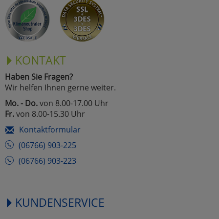
Marketing
Umfragetools
KONTAKT
Haben Sie Fragen?
Cookies
Alle Akzeptieren
Wir helfen Ihnen gerne weiter.
Cookies
Mo. - Do.
von 8.00-17.00 Uhr
Einstellungen speichern
Fr.
von 8.00-15.30 Uhr
zu Haupptseite Zustimmun
zurück
Kontaktformular
(06766) 903-225
(06766) 903-223
KUNDENSERVICE