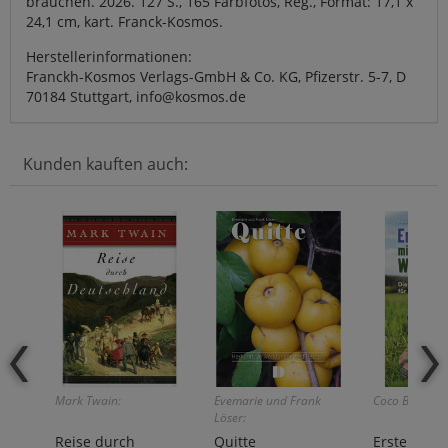
brauchen. 2026. 127 S., 165 Farbfotos, Reg., Format: 17,1 x
24,1 cm, kart. Franck-Kosmos.
Herstellerinformationen:
Franckh-Kosmos Verlags-GmbH & Co. KG, Pfizerstr. 5-7, D
70184 Stuttgart, info@kosmos.de
Kunden kauften auch:
Mark Twain:
Evemarie und Frank
Coco Burckhar
Löser:
Reise durch
Quitte
Erste Hilfe