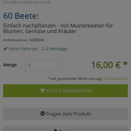
Diez/Bohne/Winkenbach:
Marketing
60 Beete:
Einfach nachpflanzen - mit Musterbeeten für
Umfragetools
Blumen, Gemüse und Kräuter
Artikelnummer: 6209044
Cookies
Sofort lieferbar - 2-6 Werktage
Alle Akzeptieren
Cookies
16,00
€
*
Einstellungen speichern
Menge
zu Haupptseite Zustimmun
zurück
* inkl. gesetzlicher MwSt und zzgl.
Versandkosten
IN DEN WARENKORB
Fragen zum Produkt