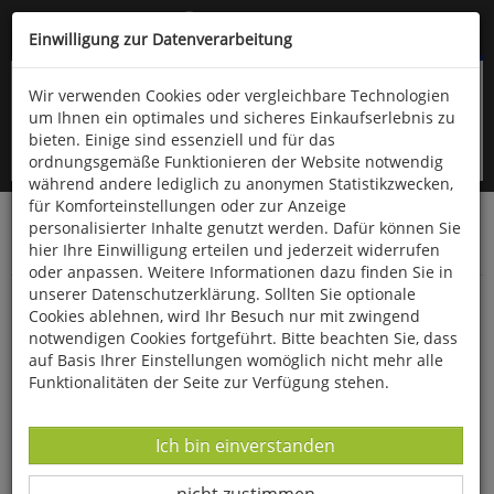
Kompletten Head der Seite überspringen
(06766) 903-200
oder (06766) 9323-960
Einwilligung zur Datenverarbeitung
Wir verwenden Cookies oder vergleichbare Technologien
um Ihnen ein optimales und sicheres Einkaufserlebnis zu
bieten. Einige sind essenziell und für das
ordnungsgemäße Funktionieren der Website notwendig
während andere lediglich zu anonymen Statistikzwecken,
für Komforteinstellungen oder zur Anzeige
personalisierter Inhalte genutzt werden. Dafür können Sie
Startseite
Haushalt & Garten
Garten
hier Ihre Einwilligung erteilen und jederzeit widerrufen
Bücher zum Thema Garten
oder anpassen. Weitere Informationen dazu finden Sie in
unserer Datenschutzerklärung. Sollten Sie optionale
60 Beete:
Cookies ablehnen, wird Ihr Besuch nur mit zwingend
notwendigen Cookies fortgeführt. Bitte beachten Sie, dass
auf Basis Ihrer Einstellungen womöglich nicht mehr alle
Funktionalitäten der Seite zur Verfügung stehen.
Datenverarbeitung -
Ich bin einverstanden
Datenverarbeitung -