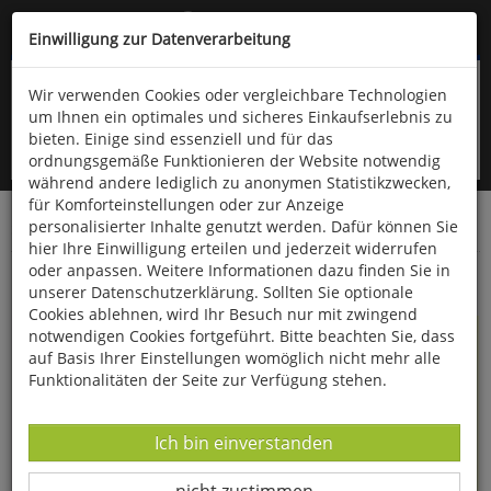
Kompletten Head der Seite überspringen
(06766) 903-200
oder (06766) 9323-960
Einwilligung zur Datenverarbeitung
Wir verwenden Cookies oder vergleichbare Technologien
um Ihnen ein optimales und sicheres Einkaufserlebnis zu
bieten. Einige sind essenziell und für das
ordnungsgemäße Funktionieren der Website notwendig
während andere lediglich zu anonymen Statistikzwecken,
für Komforteinstellungen oder zur Anzeige
personalisierter Inhalte genutzt werden. Dafür können Sie
Startseite
Bücher
Gesundheit
hier Ihre Einwilligung erteilen und jederzeit widerrufen
oder anpassen. Weitere Informationen dazu finden Sie in
111 Rezepte - Gesunde Schilddrüse
unserer Datenschutzerklärung. Sollten Sie optionale
Cookies ablehnen, wird Ihr Besuch nur mit zwingend
notwendigen Cookies fortgeführt. Bitte beachten Sie, dass
auf Basis Ihrer Einstellungen womöglich nicht mehr alle
Funktionalitäten der Seite zur Verfügung stehen.
Datenverarbeitung -
Ich bin einverstanden
Datenverarbeitung -