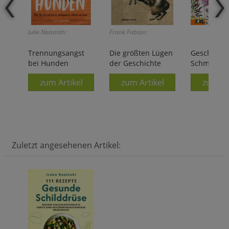
Julie Naismith:
Frank Fabian:
Trennungsangst
Die größten Lügen
Geschenkp
bei Hunden
der Geschichte
Schmetterl
zum Artikel
zum Artikel
zum Ar
Zuletzt angesehenen Artikel: