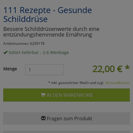
111 Rezepte - Gesunde
Marketing
Schilddrüse
Umfragetools
Bessere Schilddrüsenwerte durch eine
entzündungshemmende Ernährung
Artikelnummer: 6209178
Cookies
Alle Akzeptieren
Sofort lieferbar - 2-6 Werktage
Cookies
Einstellungen speichern
22,00
€
*
Menge
zu Haupptseite Zustimmun
zurück
* inkl. gesetzlicher MwSt und zzgl.
Versandkosten
IN DEN WARENKORB
Fragen zum Produkt