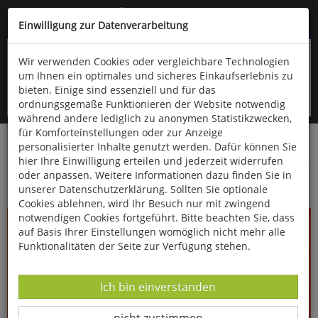
Kompletten Head der Seite überspringen
(06766) 903-200
oder (06766) 9323-960
Einwilligung zur Datenverarbeitung
Wir verwenden Cookies oder vergleichbare Technologien
um Ihnen ein optimales und sicheres Einkaufserlebnis zu
bieten. Einige sind essenziell und für das
ordnungsgemäße Funktionieren der Website notwendig
während andere lediglich zu anonymen Statistikzwecken,
für Komforteinstellungen oder zur Anzeige
personalisierter Inhalte genutzt werden. Dafür können Sie
Startseite
Bücher
Verschiedene Sachgebiete
hier Ihre Einwilligung erteilen und jederzeit widerrufen
oder anpassen. Weitere Informationen dazu finden Sie in
1 x 1 kreativ Nähen
unserer Datenschutzerklärung. Sollten Sie optionale
Cookies ablehnen, wird Ihr Besuch nur mit zwingend
notwendigen Cookies fortgeführt. Bitte beachten Sie, dass
auf Basis Ihrer Einstellungen womöglich nicht mehr alle
Funktionalitäten der Seite zur Verfügung stehen.
Datenverarbeitung -
Ich bin einverstanden
Datenverarbeitung -