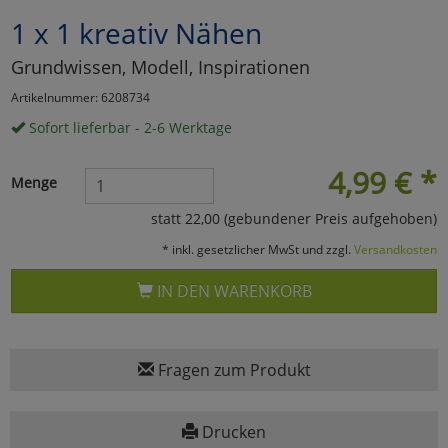
1 x 1 kreativ Nähen
Marketing
Grundwissen, Modell, Inspirationen
Umfragetools
Artikelnummer: 6208734
Sofort lieferbar - 2-6 Werktage
Cookies
Alle Akzeptieren
4,99
€
*
Menge
Cookies
Einstellungen speichern
statt 22,00 (gebundener Preis aufgehoben)
* inkl. gesetzlicher MwSt und zzgl.
Versandkosten
zu Haupptseite Zustimmun
zurück
IN DEN WARENKORB
Fragen zum Produkt
Drucken